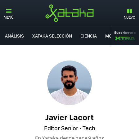
MENÚ
NUEVO
Suscríbete a
ANÁLISIS
XATAKA SELECCIÓN
CIENCIA
MOVILIDAD
Javier Lacort
Editor Senior - Tech
En Xataka desde
hace 9 años