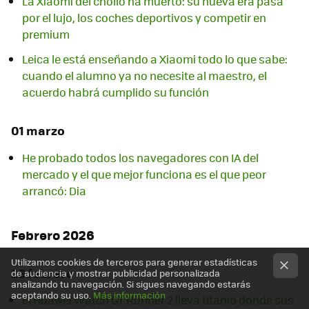
La Xiaomi del chollo ha muerto: su nueva era pasa
por el lujo, los coches deportivos y competir en
premium
Leica le está enseñando a Xiaomi todo lo que sabe:
cuando el alumno ya no necesite al maestro, el
acuerdo habrá cumplido su función
01 marzo
He probado todos los navegadores con IA del
mercado y el que mejor funciona es el que peor
arrancó: Dia
Febrero 2026
Utilizamos cookies de terceros para generar estadísticas
26 febrero
de audiencia y mostrar publicidad personalizada
analizando tu navegación. Si sigues navegando estarás
aceptando su uso.
Más información
El Huawei Watch GT Runner 2 lleva titanio donde sus