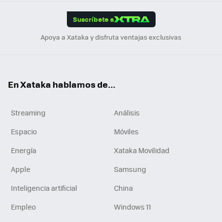
App
ok
e
am
m
rd
edI
ok
Suscríbete a
n
Apoya a Xataka y disfruta ventajas exclusivas
En Xataka hablamos de...
Streaming
Análisis
Espacio
Móviles
Energía
Xataka Movilidad
Apple
Samsung
Inteligencia artificial
China
Empleo
Windows 11