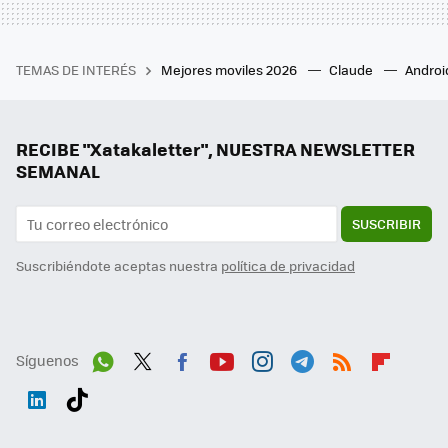
TEMAS DE INTERÉS
Mejores moviles 2026
Claude
Androi
RECIBE "Xatakaletter", NUESTRA NEWSLETTER
SEMANAL
SUSCRIBIR
Suscribiéndote aceptas nuestra
política de privacidad
Síguenos
Wh
Twit
Fac
You
Inst
Tele
RSS
Flip
ats
ter
ebo
tub
agr
gra
boa
Link
Tikt