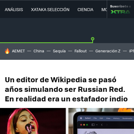
Suscríbete a
ANÁLISIS
XATAKA SELECCIÓN
CIENCIA
MOVILIDAD
HOY SE HABLA DE
AEMET
China
Sequía
Fallout
Generación Z
iP
Un editor de Wikipedia se pasó
años simulando ser Russian Red.
En realidad era un estafador indio