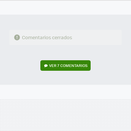
FACEBOOK
TWITTER
FLIPBOARD
E-
WHATSAPP
MAIL
Comentarios cerrados
VER
7 COMENTARIOS