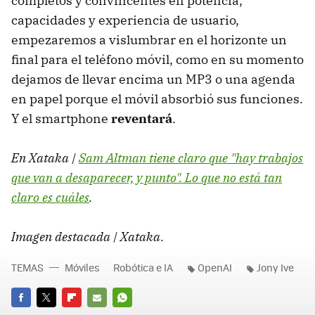
completos y convincentes en potencia,
capacidades y experiencia de usuario,
empezaremos a vislumbrar en el horizonte un
final para el teléfono móvil, como en su momento
dejamos de llevar encima un MP3 o una agenda
en papel porque el móvil absorbió sus funciones.
Y el smartphone
reventará
.
En Xataka |
Sam Altman tiene claro que "hay trabajos
que van a desaparecer, y punto". Lo que no está tan
claro es cuáles
.
Imagen destacada | Xataka.
TEMAS
Móviles
Robótica e IA
OpenAI
Jony Ive