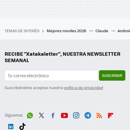
TEMAS DE INTERÉS
Mejores moviles 2026
Claude
Androi
RECIBE "Xatakaletter", NUESTRA NEWSLETTER
SEMANAL
SUSCRIBIR
Suscribiéndote aceptas nuestra
política de privacidad
Síguenos
Wh
Twit
Fac
You
Inst
Tele
RSS
Flip