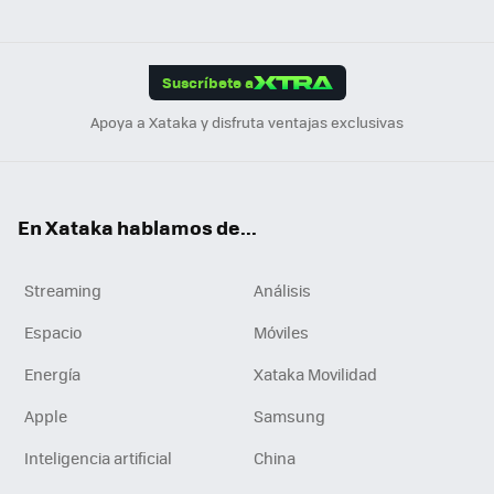
ats
ter
ebo
tub
agr
gra
boa
Link
Tikt
App
ok
e
am
m
rd
edI
ok
Suscríbete a
n
Apoya a Xataka y disfruta ventajas exclusivas
En Xataka hablamos de...
Streaming
Análisis
Espacio
Móviles
Energía
Xataka Movilidad
Apple
Samsung
Inteligencia artificial
China