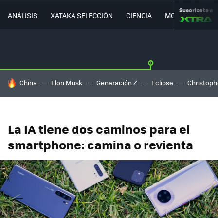
Suscríbete a
ANÁLISIS
XATAKA SELECCIÓN
CIENCIA
MOVILIDAD
HOY SE HABLA DE
China
Elon Musk
Generación Z
Eclipse
Christoph
La IA tiene dos caminos para el
smartphone: camina o revienta