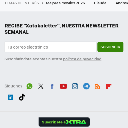
TEMAS DE INTERÉS
Mejores moviles 2026
Claude
Androi
RECIBE "Xatakaletter", NUESTRA NEWSLETTER
SEMANAL
SUSCRIBIR
Suscribiéndote aceptas nuestra
política de privacidad
Síguenos
Wh
Twit
Fac
You
Inst
Tele
RSS
Flip
ats
ter
ebo
tub
agr
gra
boa
Link
Tikt
App
ok
e
am
m
rd
edI
ok
Suscríbete a
n