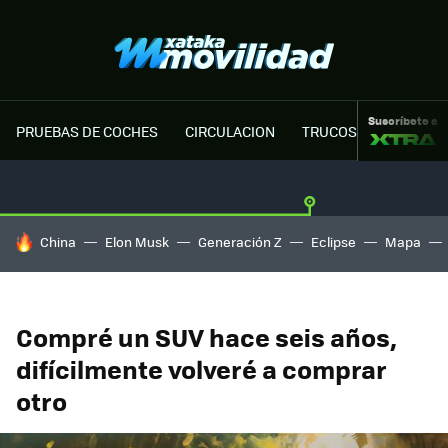
Suscríbete a
PRUEBAS DE COCHES
CIRCULACION
TRUCOS MOTOR
HOY SE HABLA DE
China
Elon Musk
Generación Z
Eclipse
Mapa
Compré un SUV hace seis años,
difícilmente volveré a comprar
otro