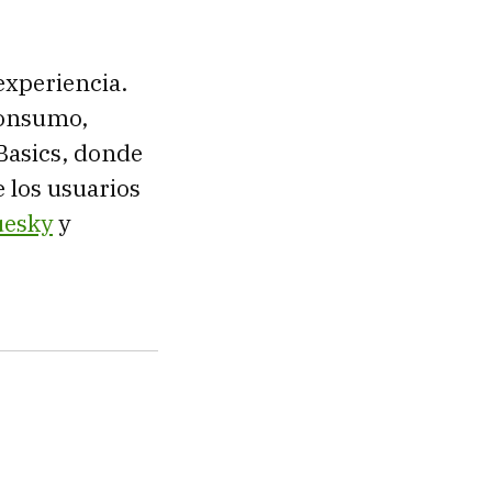
experiencia.
consumo,
Basics, donde
 los usuarios
uesky
y