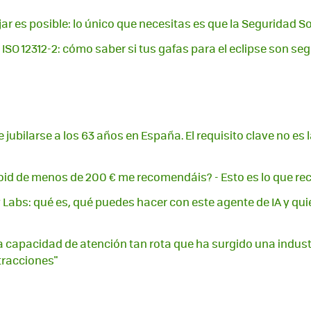
jar es posible: lo único que necesitas es que la Seguridad So
 ISO 12312-2: cómo saber si tus gafas para el eclipse son se
jubilarse a los 63 años en España. El requisito clave no es l
roid de menos de 200 € me recomendáis? - Esto es lo que
y Labs: qué es, qué puedes hacer con este agente de IA y qu
capacidad de atención tan rota que ha surgido una indust
stracciones"