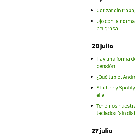
Cotizar sin traba
Ojo con la norma
peligrosa
28 julio
Hay una forma de 
pensión
¿Qué tablet And
Studio by Spotif
ella
Tenemos nuestra 
teclados "sin di
27 julio