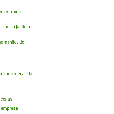
ora termina
ión, la justicia
hora miles de
ara acceder a ella
cerlas
n empresa