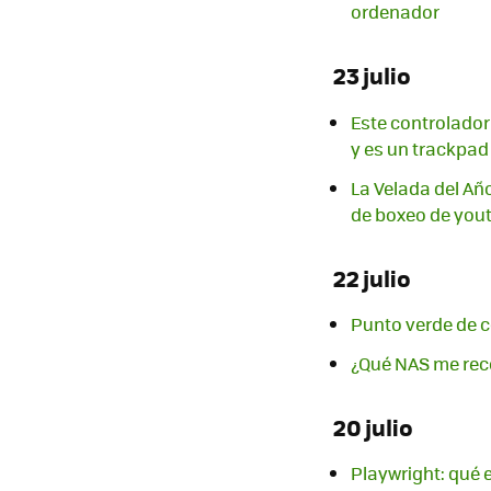
ordenador
23 julio
Este controlador
y es un trackpad
La Velada del Añ
de boxeo de yout
22 julio
Punto verde de c
¿Qué NAS me rec
20 julio
Playwright: qué 