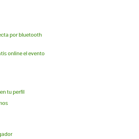
ecta por bluetooth
is online el evento
n tu perfil
amos
egador