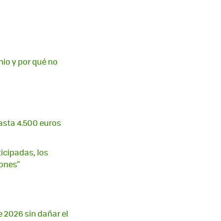
io y por qué no
asta 4.500 euros
ticipadas, los
ones"
e 2026 sin dañar el