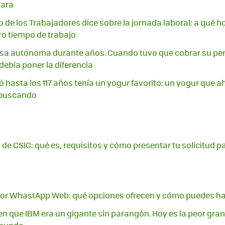
mara
o de los Trabajadores dice sobre la jornada laboral: a qué h
o tiempo de trabajo
lsa autónoma durante años. Cuando tuvo que cobrar su pens
debía poner la diferencia
ó hasta los 117 años tenía un yogur favorito: un yogur que a
 buscando
 de CSIC: qué es, requisitos y cómo presentar tu solicitud p
or WhastApp Web: qué opciones ofrecen y cómo puedes ha
n que IBM era un gigante sin parangón. Hoy es la peor gra