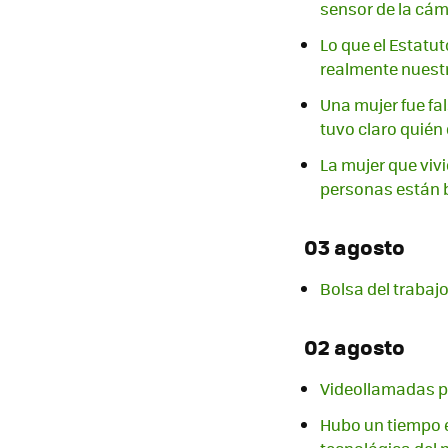
sensor de la cá
Lo que el Estatut
realmente nuestr
Una mujer fue fa
tuvo claro quién 
La mujer que vivi
personas están
03 agosto
Bolsa del trabajo
02 agosto
Videollamadas p
Hubo un tiempo e