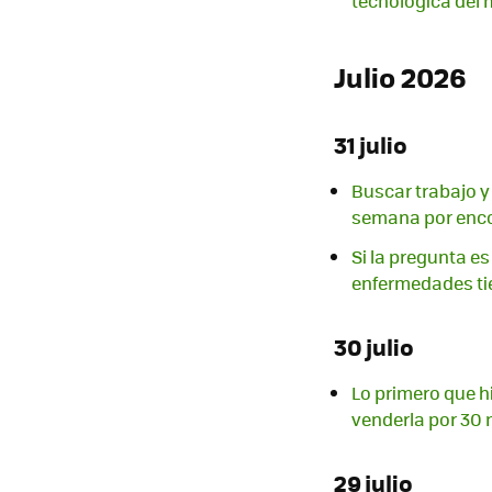
tecnológica del
Julio 2026
31 julio
Buscar trabajo y 
semana por enco
Si la pregunta es
enfermedades ti
30 julio
Lo primero que hi
venderla por 30 
29 julio