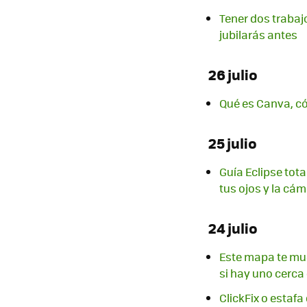
Tener dos trabaj
jubilarás antes
26 julio
Qué es Canva, c
25 julio
Guía Eclipse tota
tus ojos y la cám
24 julio
Este mapa te mue
si hay uno cerca
ClickFix o estaf