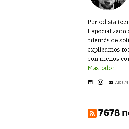
Periodista tec
Especializado 
además de sof
explicamos tod
con menos con
Mastodon
yubal.
7678 n