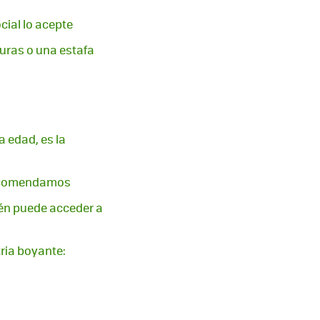
cial lo acepte
guras o una estafa
a edad, es la
 recomendamos
ién puede acceder a
ria boyante: