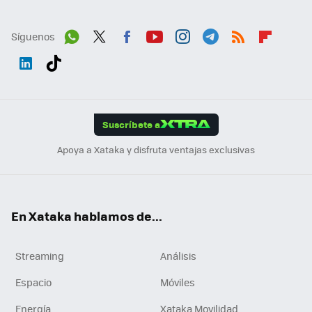
Síguenos
Wh
Twit
Fac
You
Inst
Tele
RSS
Flip
ats
ter
ebo
tub
agr
gra
boa
Link
Tikt
App
ok
e
am
m
rd
edI
ok
Suscríbete a
n
Apoya a Xataka y disfruta ventajas exclusivas
En Xataka hablamos de...
Streaming
Análisis
Espacio
Móviles
Energía
Xataka Movilidad