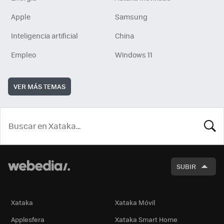
Apple
Samsung
Inteligencia artificial
China
Empleo
Windows 11
VER MÁS TEMAS
BUSCA
SUBIR
Xataka
Xataka Móvil
Applesfera
Xataka Smart Home