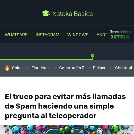
Suscríbete a
WHATSAPP
INSTAGRAM
WINDOWS
ANDROID
TRUC
HOY SE HABLA DE
China
Elon Musk
Generación Z
Eclipse
Christoph
El truco para evitar más llamadas
de Spam haciendo una simple
pregunta al teleoperador