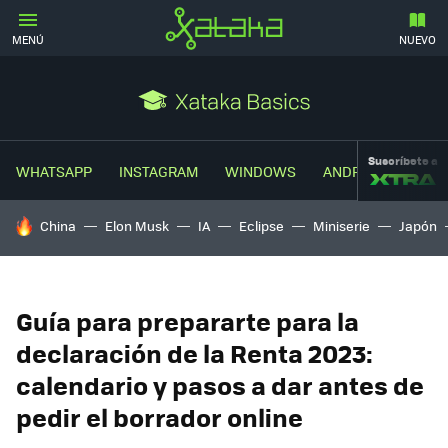
MENÚ
NUEVO
Suscríbete a
WHATSAPP
INSTAGRAM
WINDOWS
ANDROID
TRUC
HOY SE HABLA DE
China
Elon Musk
IA
Eclipse
Miniserie
Japón
Guía para prepararte para la
declaración de la Renta 2023:
calendario y pasos a dar antes de
pedir el borrador online