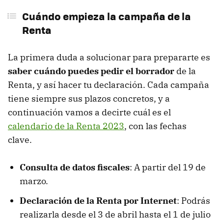
Cuándo empieza la campaña de la
Cómo saber si tienes que hacer la declaración
Renta
Consigue el certificado digital
Pide tu certificado digital por el móvil
La primera duda a solucionar para prepararte es
saber cuándo puedes pedir el borrador
de la
También puedes usar el DNI electrónico
Renta, y así hacer tu declaración. Cada campaña
Consulta tus datos fiscales
tiene siempre sus plazos concretos, y a
continuación vamos a decirte cuál es el
Usa el simulador de la reclaración
calendario de la Renta 2023
, con las fechas
¿Debes declarar tus Bizum?
clave.
Qué pensiones no hay que declarar
Consulta de datos fiscales
: A partir del 19 de
marzo.
Declaración de la Renta por Internet
: Podrás
realizarla desde el 3 de abril hasta el 1 de julio