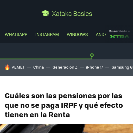
Suscríbete a
WHATSAPP
INSTAGRAM
WINDOWS
ANDROID
TRUC
HOY SE HABLA DE
AEMET
China
Generación Z
iPhone 17
Samsung G
Cuáles son las pensiones por las
que no se paga IRPF y qué efecto
tienen en la Renta