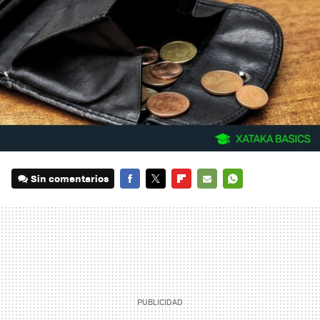
Sin comentarios
FACEBOOK
TWITTER
FLIPBOARD
E-
WHATSAPP
MAIL