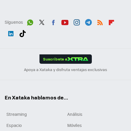
Síguenos
Wh
Twit
Fac
You
Inst
Tele
RSS
Flip
ats
ter
ebo
tub
agr
gra
boa
Link
Tikt
App
ok
e
am
m
rd
edI
ok
Suscríbete a
n
Apoya a Xataka y disfruta ventajas exclusivas
En Xataka hablamos de...
Streaming
Análisis
Espacio
Móviles