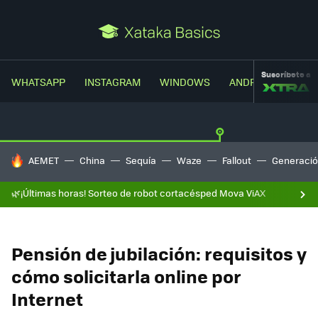
Suscríbete a
WHATSAPP
INSTAGRAM
WINDOWS
ANDROID
TRUC
HOY SE HABLA DE
AEMET
China
Sequía
Waze
Fallout
Generació
🌿¡Últimas horas! Sorteo de robot cortacésped Mova ViAX
Pensión de jubilación: requisitos y
cómo solicitarla online por
Internet