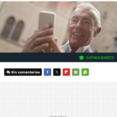
Sin comentarios
FACEBOOK
TWITTER
FLIPBOARD
E-
WHATSAPP
MAIL