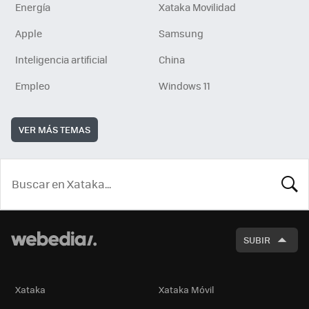
Energía
Xataka Movilidad
Apple
Samsung
Inteligencia artificial
China
Empleo
Windows 11
VER MÁS TEMAS
BUSCA
SUBIR
Xataka
Xataka Móvil