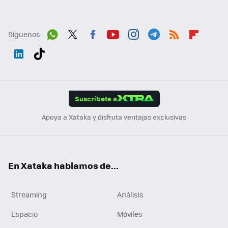
Síguenos
Wh
Twit
Fac
You
Inst
Tele
RSS
Flip
ats
ter
ebo
tub
agr
gra
boa
Link
Tikt
App
ok
e
am
m
rd
edI
ok
Suscríbete a
n
Apoya a Xataka y disfruta ventajas exclusivas
En Xataka hablamos de...
Streaming
Análisis
Espacio
Móviles