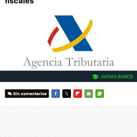
fiscales
Sin comentarios
FACEBOOK
TWITTER
FLIPBOARD
E-
WHATSAPP
MAIL