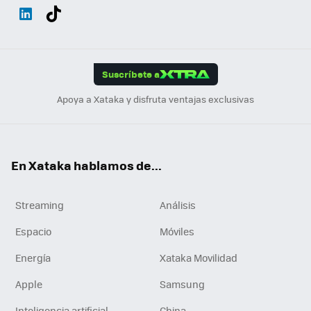
Wh
Twit
Fac
You
Inst
Tele
RSS
Flip
ats
ter
ebo
tub
agr
gra
boa
Link
Tikt
App
ok
e
am
m
rd
edI
ok
Suscríbete a
n
Apoya a Xataka y disfruta ventajas exclusivas
En Xataka hablamos de...
Streaming
Análisis
Espacio
Móviles
Energía
Xataka Movilidad
Apple
Samsung
Inteligencia artificial
China