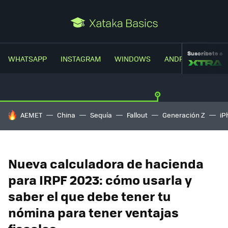
Suscríbete a
WHATSAPP
INSTAGRAM
WINDOWS
ANDROID
TRUC
HOY SE HABLA DE
AEMET
China
Sequía
Fallout
Generación Z
iP
Nueva calculadora de hacienda
para IRPF 2023: cómo usarla y
saber el que debe tener tu
nómina para tener ventajas