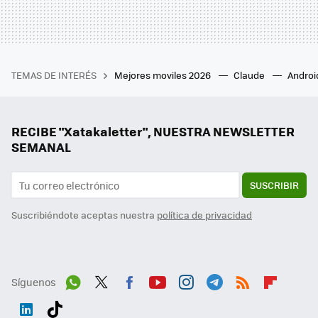
TEMAS DE INTERÉS
Mejores moviles 2026
Claude
Androi
RECIBE "Xatakaletter", NUESTRA NEWSLETTER
SEMANAL
SUSCRIBIR
Suscribiéndote aceptas nuestra
política de privacidad
Síguenos
Wh
Twit
Fac
You
Inst
Tele
RSS
Flip