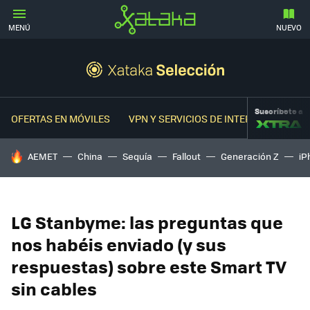
MENÚ
NUEVO
Suscríbete a
OFERTAS EN MÓVILES
VPN Y SERVICIOS DE INTERNET
OFER
HOY SE HABLA DE
AEMET
China
Sequía
Fallout
Generación Z
iP
LG Stanbyme: las preguntas que
nos habéis enviado (y sus
respuestas) sobre este Smart TV
sin cables