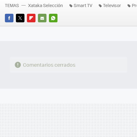
TEMAS
Xataka Selección
Smart TV
Televisor
Pr
FACEBOOK
TWITTER
FLIPBOARD
E-
WHATSAPP
MAIL
Comentarios cerrados