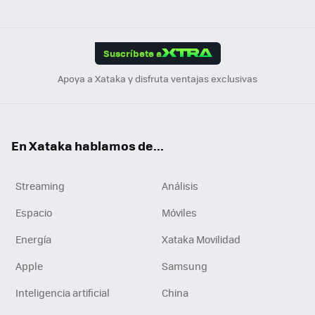
ats
ter
ebo
tub
agr
gra
boa
Link
Tikt
App
ok
e
am
m
rd
edI
ok
Suscríbete a
n
Apoya a Xataka y disfruta ventajas exclusivas
En Xataka hablamos de...
Streaming
Análisis
Espacio
Móviles
Energía
Xataka Movilidad
Apple
Samsung
Inteligencia artificial
China