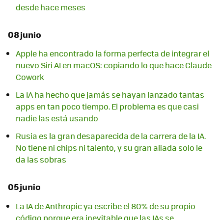
desde hace meses
08 junio
Apple ha encontrado la forma perfecta de integrar el
nuevo Siri AI en macOS: copiando lo que hace Claude
Cowork
La IA ha hecho que jamás se hayan lanzado tantas
apps en tan poco tiempo. El problema es que casi
nadie las está usando
Rusia es la gran desaparecida de la carrera de la IA.
No tiene ni chips ni talento, y su gran aliada solo le
da las sobras
05 junio
La IA de Anthropic ya escribe el 80% de su propio
código porque era inevitable que las IAs se