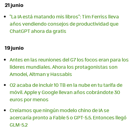
21 junio
"La IA está matando mis libros": Tim Ferriss lleva
años vendiendo consejos de productividad que
ChatGPT ahora da gratis
19 junio
Antes en las reuniones del G7 los focos eran para los
líderes mundiales. Ahora los protagonistas son
Amodei, Altman y Hassabis
O2 acaba de incluir 10 TB en la nube en tu tarifa de
móvil. Apple y Google llevan años cobrándote 30
euros por menos
Creíamos que ningún modelo chino de IA se
acercaría pronto a Fable 5 o GPT-5.5. Entonces llegó
GLM-5.2