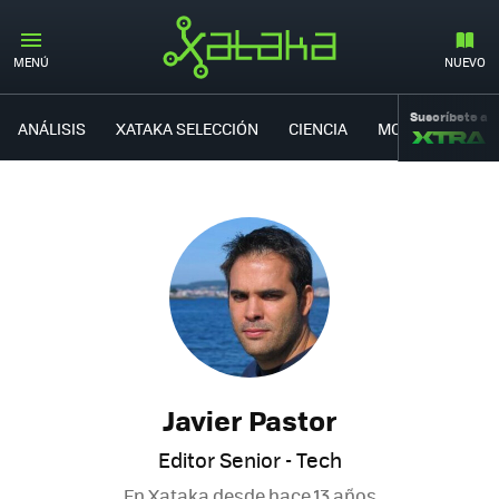
MENÚ
NUEVO
Suscríbete a
ANÁLISIS
XATAKA SELECCIÓN
CIENCIA
MOVILIDAD
Javier Pastor
Editor Senior - Tech
En Xataka desde
hace 13 años