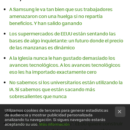
A Samsung le va tan bien que sus trabajadores
amenazaron con una huelga si no repartía
beneficios. Y han salido ganando
Los supermercados de EEUU están sentando las
bases de algo inquietante: un futuro donde el precio
de las manzanas es dinámico
A la Iglesia nunca le han gustado demasiado los
avances tecnológicos. A los avances tecnológicos
eso les ha importado exactamente cero
No sabemos si los universitarios están utilizando la
IA. Sí sabemos que están sacando más
sobresalientes que nunca
Utilizamos cookies de terceros para generar estadísticas
26 mayo
de audiencia y mostrar publicidad personalizada
analizando tu navegación. Si sigues navegando estarás
"Como 23 bombas atómicas": EEUU quiere construir
aceptando su uso.
Más información