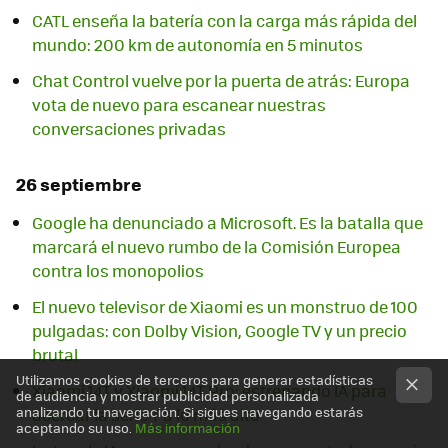
CATL enseña la batería con la carga más rápida del
mundo: 200 km de autonomía en 5 minutos
Chat Control vuelve por la puerta de atrás: Europa
vota de nuevo para escanear nuestras
conversaciones privadas
26 septiembre
Google ha denunciado a Microsoft. Es la batalla que
marcará el nuevo rumbo de la Comisión Europea
contra los monopolios
El nuevo televisor de Xiaomi es un monstruo de 100
pulgadas: con Dolby Vision, Google TV y un precio
brutal
Utilizamos cookies de terceros para generar estadísticas
Xiaomi 14T y Xiaomi 14T Pro: estrenando IA para
de audiencia y mostrar publicidad personalizada
analizando tu navegación. Si sigues navegando estarás
acercar la serie T a lo más alto
aceptando su uso.
Más información