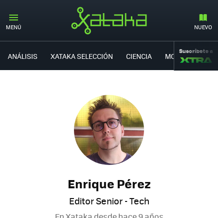
MENÚ
NUEVO
Suscríbete a
ANÁLISIS
XATAKA SELECCIÓN
CIENCIA
MOVILIDAD
Enrique Pérez
Editor Senior - Tech
En Xataka desde
hace 9 años