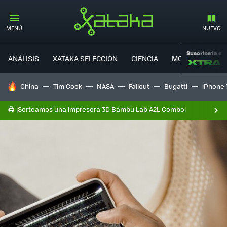
MENÚ
NUEVO
Suscríbete a
ANÁLISIS
XATAKA SELECCIÓN
CIENCIA
MOVILIDAD
HOY SE HABLA DE
China
Tim Cook
NASA
Fallout
Bugatti
iPhone 
🖨️ ¡Sorteamos una impresora 3D Bambu Lab A2L Combo!