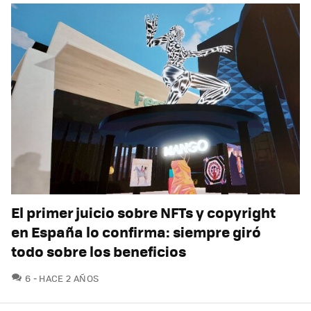
El primer juicio sobre NFTs y copyright
en España lo confirma: siempre giró
todo sobre los beneficios
COMENTARIOS
6
HACE 2 AÑOS