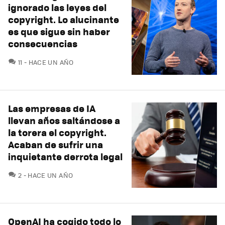
ignorado las leyes del
copyright. Lo alucinante
es que sigue sin haber
consecuencias
COMENTARIOS
11
HACE UN AÑO
Las empresas de IA
llevan años saltándose a
la torera el copyright.
Acaban de sufrir una
inquietante derrota legal
COMENTARIOS
2
HACE UN AÑO
OpenAI ha cogido todo lo