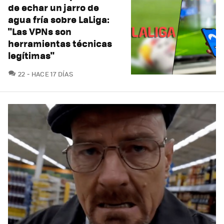
de echar un jarro de
agua fría sobre LaLiga:
"Las VPNs son
herramientas técnicas
legítimas"
COMENTARIOS
22
HACE 17 DÍAS