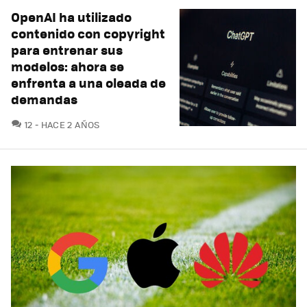
OpenAI ha utilizado
contenido con copyright
para entrenar sus
modelos: ahora se
enfrenta a una oleada de
demandas
COMENTARIOS
12
HACE 2 AÑOS