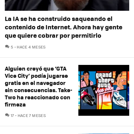
La IA se ha construido saqueando el
contenido de Internet. Ahora hay gente
que quiere cobrar por permitirlo
COMENTARIOS
5
HACE 4 MESES
Alguien creyó que ‘GTA
Vice City’ podía jugarse
gratis en el navegador
sin consecuencias. Take-
Two ha reaccionado con
firmeza
COMENTARIOS
17
HACE 7 MESES