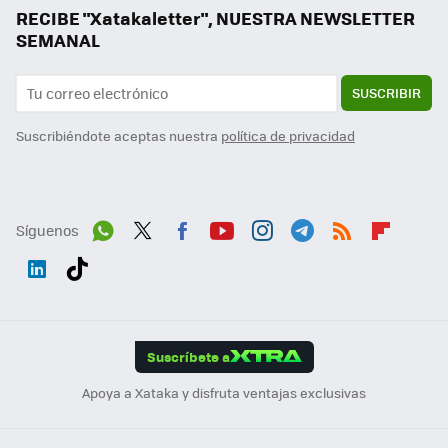
RECIBE "Xatakaletter", NUESTRA NEWSLETTER
SEMANAL
SUSCRIBIR
Suscribiéndote aceptas nuestra
política de privacidad
Síguenos
Wh
Twit
Fac
You
Inst
Tele
RSS
Flip
ats
ter
ebo
tub
agr
gra
boa
Link
Tikt
App
ok
e
am
m
rd
edI
ok
Suscríbete a
n
Apoya a Xataka y disfruta ventajas exclusivas