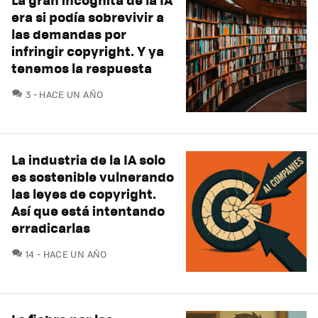
era si podía sobrevivir a
las demandas por
infringir copyright. Y ya
tenemos la respuesta
COMENTARIOS
3
HACE UN AÑO
La industria de la IA solo
es sostenible vulnerando
las leyes de copyright.
Así que está intentando
erradicarlas
COMENTARIOS
14
HACE UN AÑO