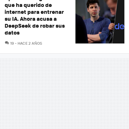
que ha querido de
internet para entrenar
su IA. Ahora acusa a
DeepSeek de robar sus
datos
COMENTARIOS
19
HACE 2 AÑOS