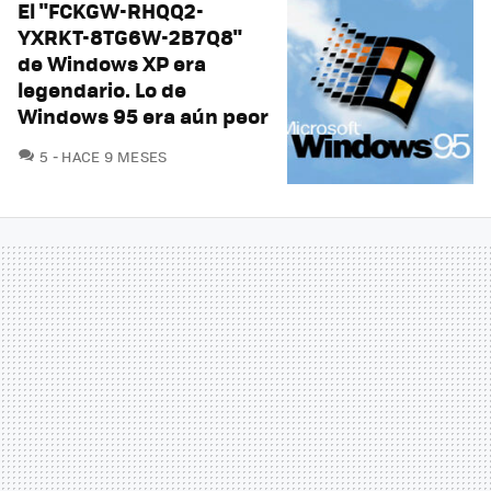
El "FCKGW-RHQQ2-
YXRKT-8TG6W-2B7Q8"
de Windows XP era
legendario. Lo de
Windows 95 era aún peor
COMENTARIOS
5
HACE 9 MESES