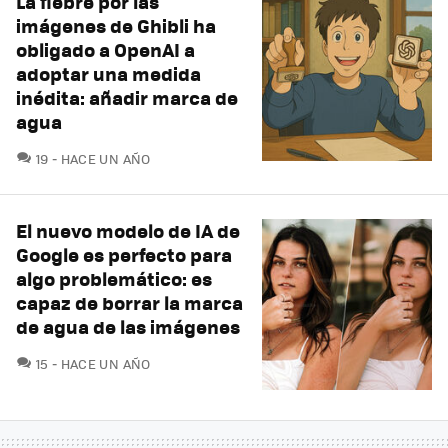
La fiebre por las
imágenes de Ghibli ha
obligado a OpenAI a
adoptar una medida
inédita: añadir marca de
agua
COMENTARIOS
19
HACE UN AÑO
El nuevo modelo de IA de
Google es perfecto para
algo problemático: es
capaz de borrar la marca
de agua de las imágenes
COMENTARIOS
15
HACE UN AÑO