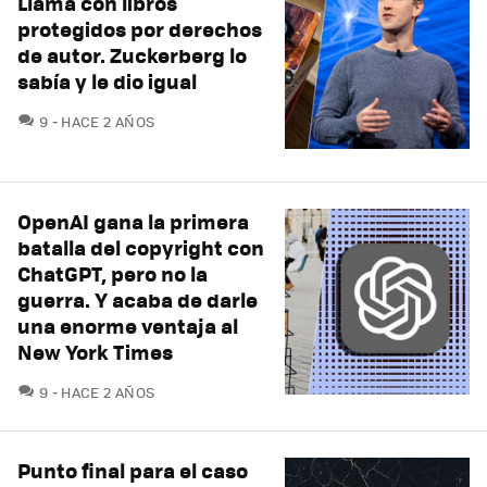
Llama con libros
protegidos por derechos
de autor. Zuckerberg lo
sabía y le dio igual
COMENTARIOS
9
HACE 2 AÑOS
OpenAI gana la primera
batalla del copyright con
ChatGPT, pero no la
guerra. Y acaba de darle
una enorme ventaja al
New York Times
COMENTARIOS
9
HACE 2 AÑOS
Punto final para el caso