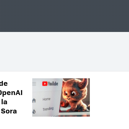
 de
 OpenAI
 la
 Sora