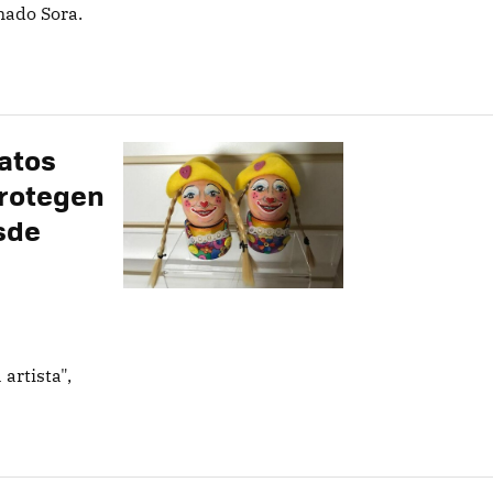
nado Sora.
ratos
protegen
sde
artista",