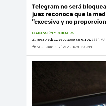
Telegram no será bloquea
juez reconoce que la med
"excesiva y no proporcion
LEGISLACIÓN Y DERECHOS
El juez Pedraz reconoce su error.
LEER MÁ
COMENTARIOS
51
ENRIQUE PÉREZ
HACE 2 AÑOS