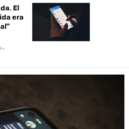
da. El
ida era
al"
S »