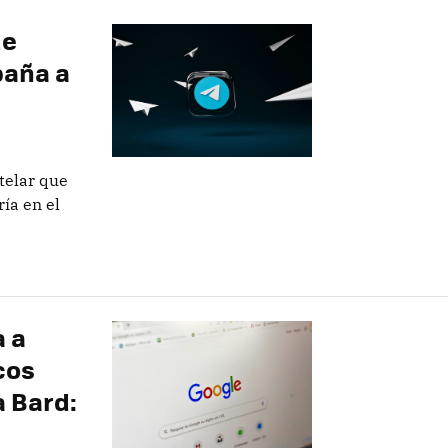
de
paña a
telar que
ía en el
a a
cos
a Bard: