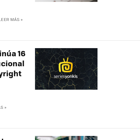
LEER MÁS »
inúa 16
ucional
yright
S »