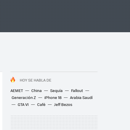
HOY SE HABLA DE
AEMET
China
Sequía
Fallout
Generación Z
iPhone 18
Arabia Saudí
GTA VI
Café
Jeff Bezos