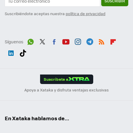
SUSCRIBIR
Suscribiéndote aceptas nuestra
política de privacidad
Síguenos
Wh
Twit
Fac
You
Inst
Tele
RSS
Flip
ats
ter
ebo
tub
agr
gra
boa
Link
Tikt
App
ok
e
am
m
rd
edI
ok
Suscríbete a
n
Apoya a Xataka y disfruta ventajas exclusivas
En Xataka hablamos de...