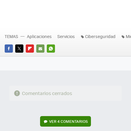
TEMAS
Aplicaciones
Servicios
Ciberseguridad
Mi
FACEBOOK
TWITTER
FLIPBOARD
E-
WHATSAPP
MAIL
Comentarios cerrados
VER
4 COMENTARIOS