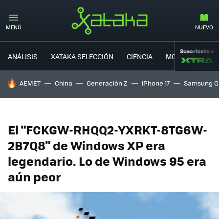
MENÚ
NUEVO
Suscríbete a
ANÁLISIS
XATAKA SELECCIÓN
CIENCIA
MOVILIDAD
HOY SE HABLA DE
AEMET
China
Generación Z
iPhone 17
Samsung G
El "FCKGW-RHQQ2-YXRKT-8TG6W-
2B7Q8" de Windows XP era
legendario. Lo de Windows 95 era
aún peor