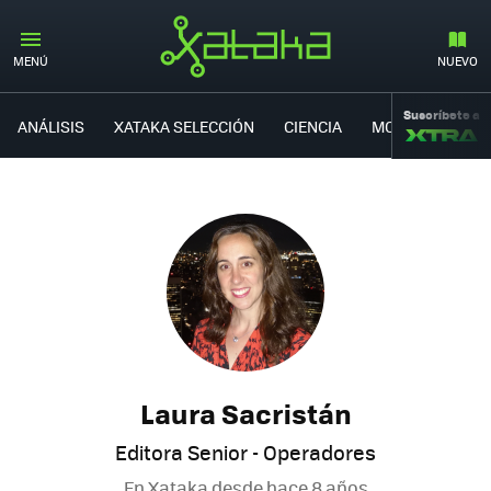
MENÚ
NUEVO
Suscríbete a
ANÁLISIS
XATAKA SELECCIÓN
CIENCIA
MOVILIDAD
Laura Sacristán
Editora Senior - Operadores
En Xataka desde
hace 8 años