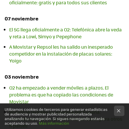
oficialmente: gratis y para todos sus clientes
07 noviembre
El 5G llega oficialmente a O2: Telefónica abre la veda
y reta a Lowi, Simyo y Pepephone
A Movistar y Repsol les ha salido un inesperado
competidor en la instalación de placas solares:
Yoigo
03 noviembre
O2 ha empezado a vender móviles a plazos. El
problema es que ha copiado las condiciones de
Movistar
Utilizamos cookies de terceros para generar estadísticas
Vodafone redobla su apuesta por España:
de audiencia y mostrar publicidad personalizada
centralizará aquí su plataforma de datos para otros
analizando tu navegación. Si sigues navegando estarás
aceptando su uso.
Más información
11 países