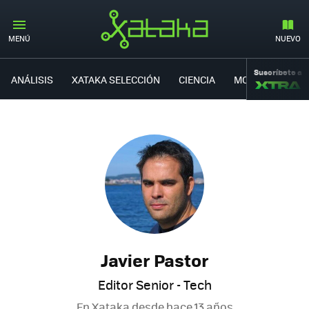
MENÚ
NUEVO
Suscríbete a
ANÁLISIS
XATAKA SELECCIÓN
CIENCIA
MOVILIDAD
Javier Pastor
Editor Senior - Tech
En Xataka desde
hace 13 años