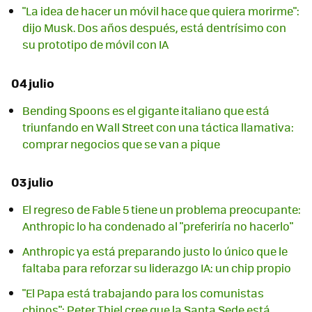
"La idea de hacer un móvil hace que quiera morirme":
dijo Musk. Dos años después, está dentrísimo con
su prototipo de móvil con IA
04 julio
Bending Spoons es el gigante italiano que está
triunfando en Wall Street con una táctica llamativa:
comprar negocios que se van a pique
03 julio
El regreso de Fable 5 tiene un problema preocupante:
Anthropic lo ha condenado al "preferiría no hacerlo"
Anthropic ya está preparando justo lo único que le
faltaba para reforzar su liderazgo IA: un chip propio
"El Papa está trabajando para los comunistas
chinos": Peter Thiel cree que la Santa Sede está