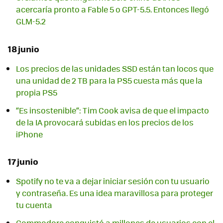
acercaría pronto a Fable 5 o GPT-5.5. Entonces llegó
GLM-5.2
18 junio
Los precios de las unidades SSD están tan locos que
una unidad de 2 TB para la PS5 cuesta más que la
propia PS5
“Es insostenible”: Tim Cook avisa de que el impacto
de la IA provocará subidas en los precios de los
iPhone
17 junio
Spotify no te va a dejar iniciar sesión con tu usuario
y contraseña. Es una idea maravillosa para proteger
tu cuenta
Commodore conquistó a millones de usuarios con el