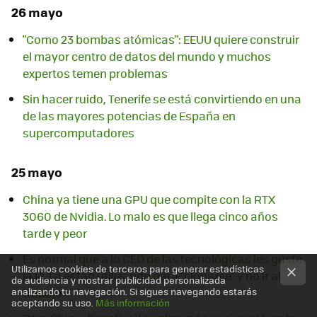
26 mayo
"Como 23 bombas atómicas": EEUU quiere construir
el mayor centro de datos del mundo y muchos
expertos temen problemas
Sin hacer ruido, Tenerife se está convirtiendo en una
de las mayores potencias de España en
supercomputadores
25 mayo
China ya tiene una GPU que compite con la RTX
3060 de Nvidia. Lo malo es que llega cinco años
tarde y peor
Es normal que a lo CEO de las tecnológicas les guste
Utilizamos cookies de terceros para generar estadísticas
la IA. La están utilizando para "clonarse" y no ir al
de audiencia y mostrar publicidad personalizada
analizando tu navegación. Si sigues navegando estarás
trabajo
aceptando su uso.
Más información