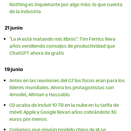
Nothing es inquietante por algo más: lo que cuenta
de la industria
21 junio
"La IA está matando mis libros": Tim Ferriss lleva
años vendiendo consejos de productividad que
ChatGPT ahora da gratis
19 junio
Antes en las reuniones del G7 los focos eran para los
líderes mundiales. Ahora los protagonistas son
Amodei, Altman y Hassabis
O2 acaba de incluir 10 TB en la nube en tu tarifa de
móvil. Apple y Google llevan años cobrándote 30
euros por menos
Creíamos que ningún modelo chino de IA se