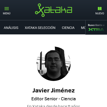
MENÚ
NUEVO
Suscríbete a
ANÁLISIS
XATAKA SELECCIÓN
CIENCIA
MOVILIDAD
Javier Jiménez
Editor Senior - Ciencia
En Xataka desde
hace 11 años