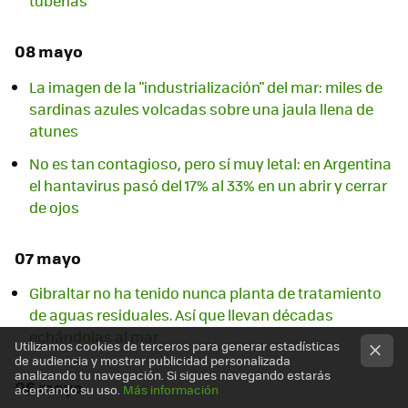
tuberías
08 mayo
La imagen de la "industrialización" del mar: miles de
sardinas azules volcadas sobre una jaula llena de
atunes
No es tan contagioso, pero sí muy letal: en Argentina
el hantavirus pasó del 17% al 33% en un abrir y cerrar
de ojos
07 mayo
Gibraltar no ha tenido nunca planta de tratamiento
de aguas residuales. Así que llevan décadas
echándolas al mar
Utilizamos cookies de terceros para generar estadísticas
de audiencia y mostrar publicidad personalizada
analizando tu navegación. Si sigues navegando estarás
06 mayo
aceptando su uso.
Más información