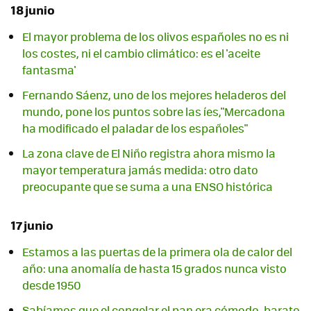
18 junio
El mayor problema de los olivos españoles no es ni
los costes, ni el cambio climático: es el 'aceite
fantasma'
Fernando Sáenz, uno de los mejores heladeros del
mundo, pone los puntos sobre las íes,"Mercadona
ha modificado el paladar de los españoles"
La zona clave de El Niño registra ahora mismo la
mayor temperatura jamás medida: otro dato
preocupante que se suma a una ENSO histórica
17 junio
Estamos a las puertas de la primera ola de calor del
año: una anomalía de hasta 15 grados nunca visto
desde 1950
Sabíamos que el congelar el pan era cómodo, barato