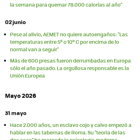
la semana para quemar 78.000 calorías al año"
02 junio
Pese al alivio, AEMET no quiere autoengaños: "Las
temperaturas entre 5º o 10º C por encima de lo
normal van a seguir"
Más de 600 presas fueron derrumbadas en Europa
sólo el año pasado. La orgullosa responsable es la
Unión Europea
Mayo 2026
31 mayo
Hace 2.000 años, un esclavo cojo y calvo empezó a
hablar en las tabernas de Roma. Su "teoría de las
dos asas" ha marcado la psicología moderna