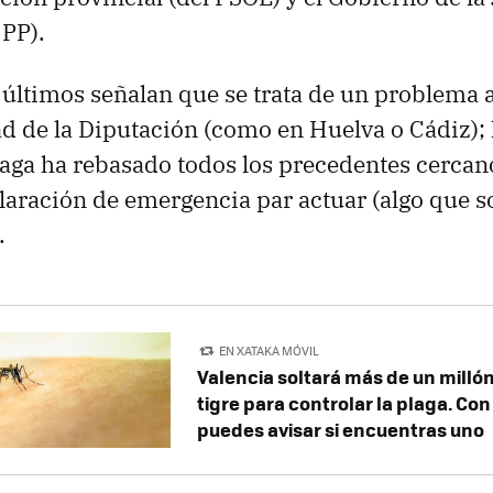
 PP).
 últimos señalan que se trata de un problema 
d de la Diputación (como en Huelva o Cádiz);
laga ha rebasado todos los precedentes cercan
claración de emergencia par actuar (algo que 
.
EN XATAKA MÓVIL
Valencia soltará más de un milló
tigre para controlar la plaga. Co
puedes avisar si encuentras uno