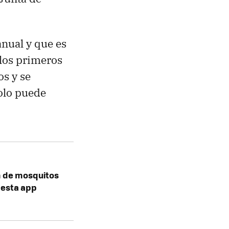
anual y que es
 los primeros
os y se
solo puede
n de mosquitos
n esta app