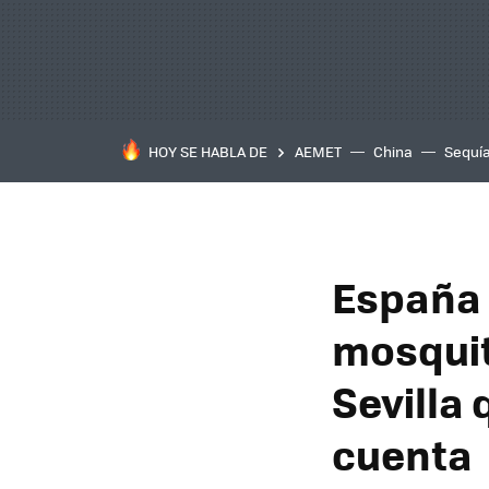
HOY SE HABLA DE
AEMET
China
Sequí
España 
mosquit
Sevilla
cuenta