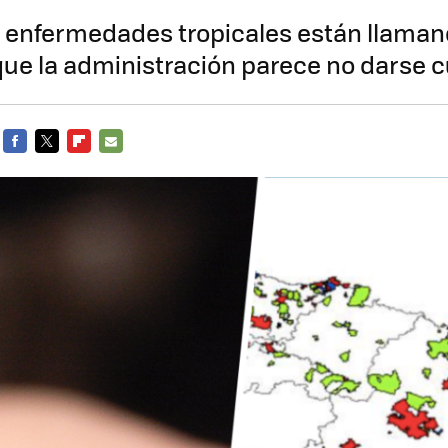
s enfermedades tropicales están llaman
ue la administración parece no darse 
FACEBOOK
TWITTER
FLIPBOARD
E-
MAIL