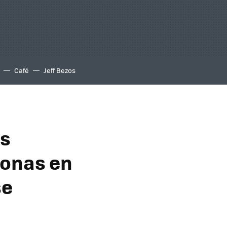
Café
Jeff Bezos
os
sonas en
se