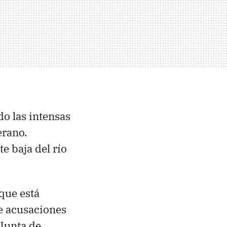
o las intensas
erano.
te baja del río
que está
e acusaciones
 Junta de