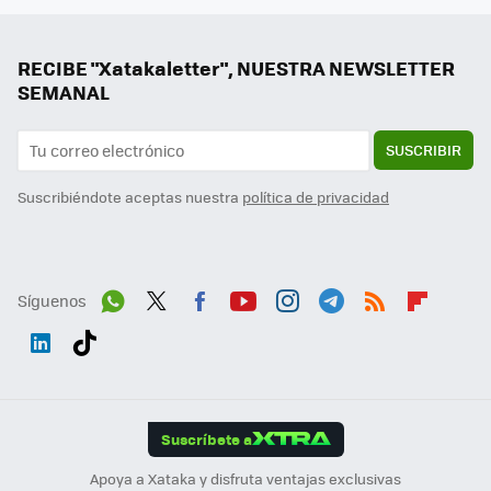
RECIBE "Xatakaletter", NUESTRA NEWSLETTER
SEMANAL
SUSCRIBIR
Suscribiéndote aceptas nuestra
política de privacidad
Síguenos
Wh
Twit
Fac
You
Inst
Tele
RSS
Flip
ats
ter
ebo
tub
agr
gra
boa
Link
Tikt
App
ok
e
am
m
rd
edI
ok
Suscríbete a
n
Apoya a Xataka y disfruta ventajas exclusivas