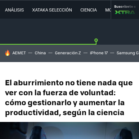
Suscríbete a
ANÁLISIS
XATAKA SELECCIÓN
CIENCIA
MOVILIDAD
HOY SE HABLA DE
AEMET
China
Generación Z
iPhone 17
Samsung G
El aburrimiento no tiene nada que
ver con la fuerza de voluntad:
cómo gestionarlo y aumentar la
productividad, según la ciencia