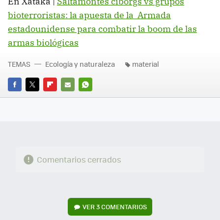
En Xataka |
Saltamontes ciborgs vs grupos
bioterroristas: la apuesta de la Armada
estadounidense para combatir la boom de las
armas biológicas
TEMAS
Ecología y naturaleza
material
FACEBOOK
TWITTER
FLIPBOARD
E-
WHATSAPP
MAIL
Comentarios cerrados
VER
3 COMENTARIOS