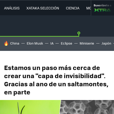
Suscríbete a
ANÁLISIS
XATAKA SELECCIÓN
CIENCIA
MOVILIDAD
HOY SE HABLA DE
China
Elon Musk
IA
Eclipse
Miniserie
Japón
Estamos un paso más cerca de
crear una "capa de invisibilidad".
Gracias al ano de un saltamontes,
en parte