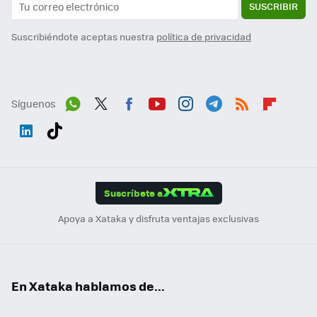
SUSCRIBIR
Suscribiéndote aceptas nuestra
política de privacidad
Síguenos
Wh
Twit
Fac
You
Inst
Tele
RSS
Flip
ats
ter
ebo
tub
agr
gra
boa
Link
Tikt
App
ok
e
am
m
rd
edI
ok
Suscríbete a
n
Apoya a Xataka y disfruta ventajas exclusivas
En Xataka hablamos de...