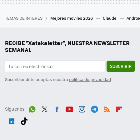
TEMAS DE INTERÉS
Mejores moviles 2026
Claude
Androi
RECIBE "Xatakaletter", NUESTRA NEWSLETTER
SEMANAL
SUSCRIBIR
Suscribiéndote aceptas nuestra
política de privacidad
Síguenos
Wh
Twit
Fac
You
Inst
Tele
RSS
Flip
ats
ter
ebo
tub
agr
gra
boa
Link
Tikt
App
ok
e
am
m
rd
edI
ok