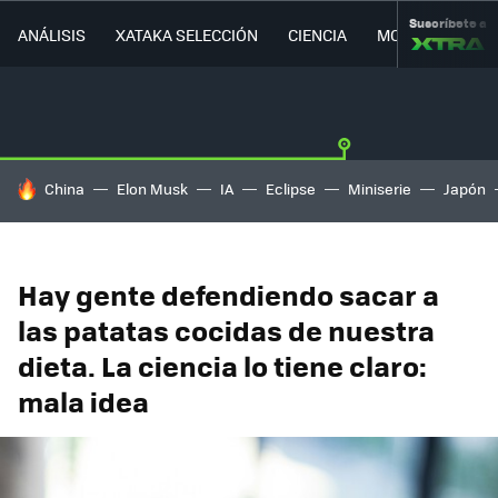
Suscríbete a
ANÁLISIS
XATAKA SELECCIÓN
CIENCIA
MOVILIDAD
HOY SE HABLA DE
China
Elon Musk
IA
Eclipse
Miniserie
Japón
Hay gente defendiendo sacar a
las patatas cocidas de nuestra
dieta. La ciencia lo tiene claro:
mala idea