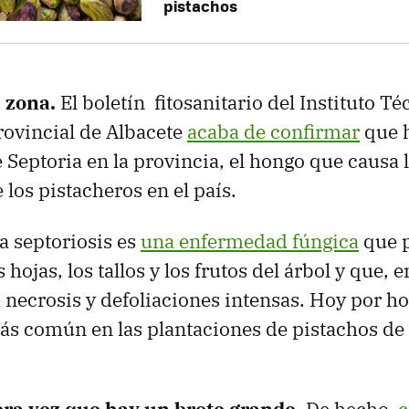
pistachos
 zona.
El boletín fitosanitario del Instituto Té
ovincial de Albacete
acaba de confirmar
que 
 Septoria en la provincia, el hongo que causa 
los pistacheros en el país.
a septoriosis es
una enfermedad fúngica
que 
hojas, los tallos y los frutos del árbol y que, 
 necrosis y defoliaciones intensas. Hoy por hoy
s común en las plantaciones de pistachos de 
era vez que hay un brote grande.
De hecho,