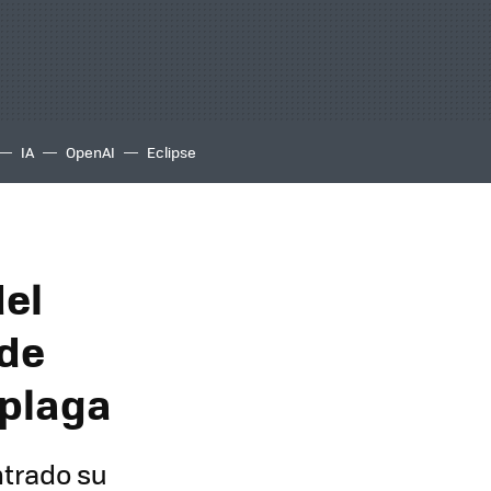
IA
OpenAI
Eclipse
del
ede
 plaga
ntrado su