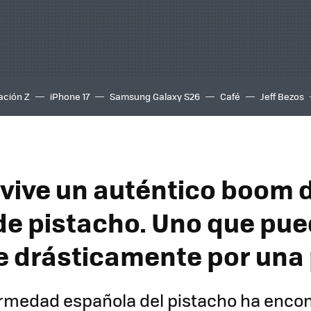
ación Z
iPhone 17
Samsung Galaxy S26
Café
Jeff Bezos
vive un auténtico boom 
 de pistacho. Uno que pu
e drásticamente por una
ermedad española del pistacho ha enco