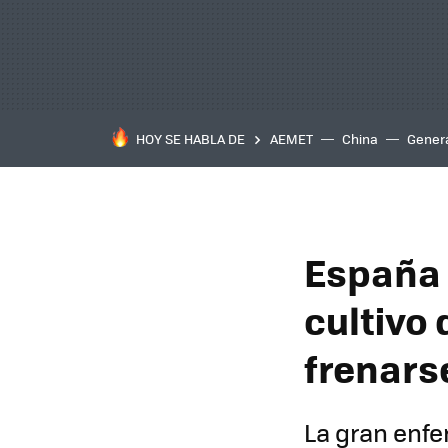
HOY SE HABLA DE
AEMET
China
Gener
España 
cultivo
frenars
La gran enf