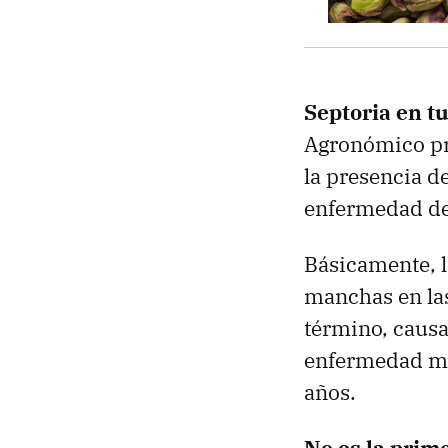
Septoria en tu
Agronómico pr
la presencia de
enfermedad de 
Básicamente, l
manchas en las 
término, causa
enfermedad má
años.
No es la prim