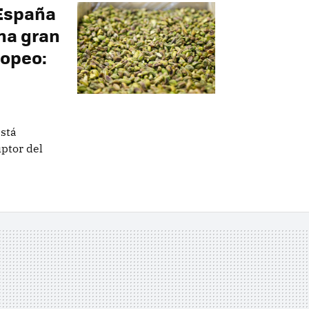
 España
na gran
ropeo:
está
uptor del