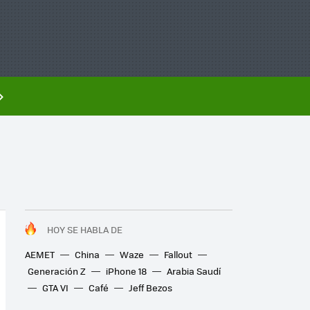
HOY SE HABLA DE
AEMET
China
Waze
Fallout
Generación Z
iPhone 18
Arabia Saudí
GTA VI
Café
Jeff Bezos