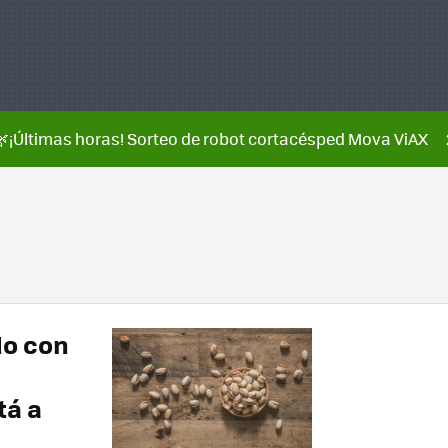
🌿¡Últimas horas! Sorteo de robot cortacésped Mova ViAX
do con
tá a