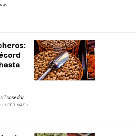
evas
acheros:
récord
 hasta
na "cosecha
s.
LEER MÁS »