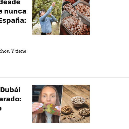
 desde
ue nunca
España:
hos. Y tiene
 Dubái
erado:
o