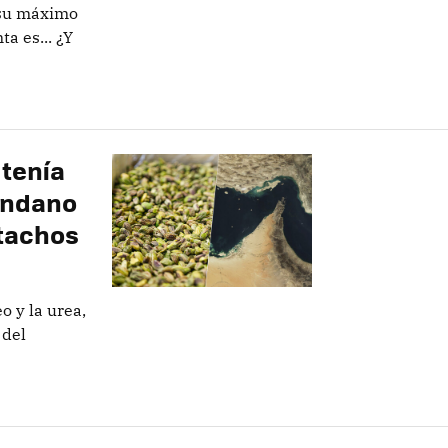
 su máximo
a es... ¿Y
 tenía
undano
stachos
 y la urea,
 del