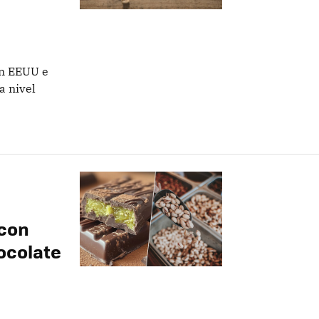
en EEUU e
a nivel
 con
hocolate