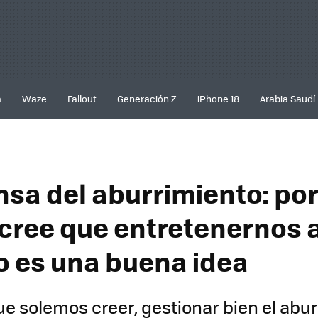
a
Waze
Fallout
Generación Z
iPhone 18
Arabia Saudí
nsa del aburrimiento: por
 cree que entretenernos 
o es una buena idea
que solemos creer, gestionar bien el abu