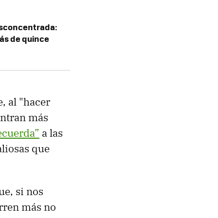
sconcentrada:
ás de quince
, al "hacer
entran más
ecuerda”
a las
aliosas que
e, si nos
urren más no