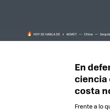
HOY SE HABLA DE
AEMET
China
Sequí
En defe
ciencia
costa n
Frente a lo 