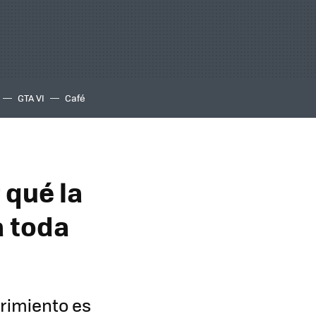
GTA VI
Café
 qué la
a toda
rrimiento es