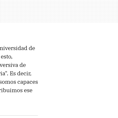
Universidad de
esto,
versiva de
a". Es decir,
 somos capaces
tribuimos ese