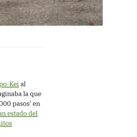
po-Kei
al
aginaba la que
.000 pasos' en
n estado del
itos