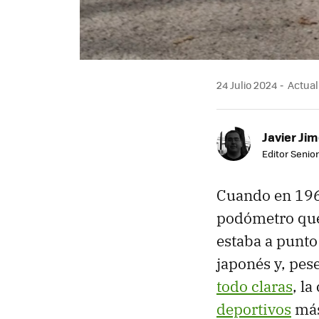
24 Julio 2024
Actuali
Javier Ji
Editor Senior
Cuando en 1965
podómetro que 
estaba a punto 
japonés y, pes
todo claras
, l
deportivos
más