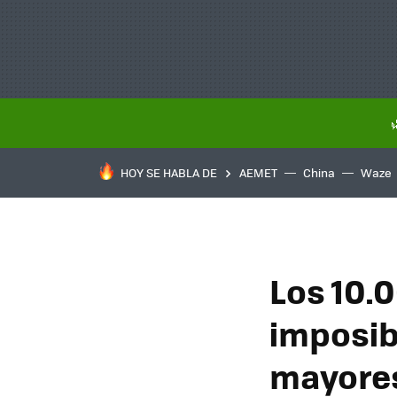
HOY SE HABLA DE
AEMET
China
Waze
Los 10.
imposib
mayores