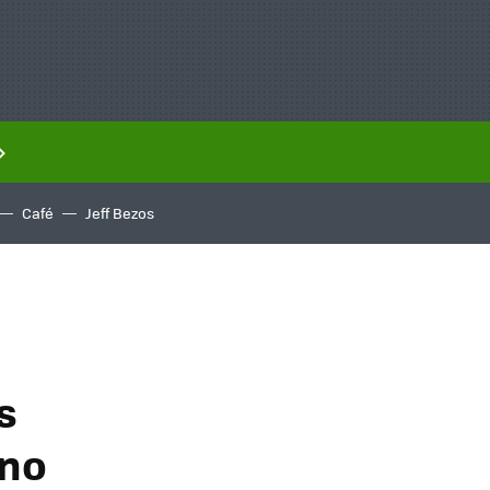
Café
Jeff Bezos
s
 no