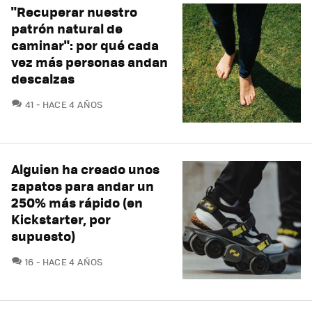
"Recuperar nuestro
patrón natural de
caminar": por qué cada
vez más personas andan
descalzas
COMENTARIOS
41
HACE 4 AÑOS
Alguien ha creado unos
zapatos para andar un
250% más rápido (en
Kickstarter, por
supuesto)
COMENTARIOS
16
HACE 4 AÑOS