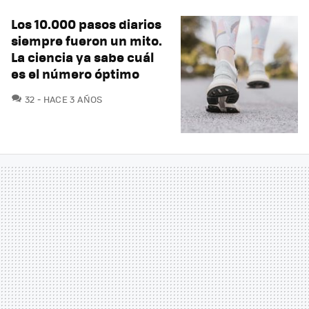
Los 10.000 pasos diarios
siempre fueron un mito.
La ciencia ya sabe cuál
es el número óptimo
COMENTARIOS
32
HACE 3 AÑOS