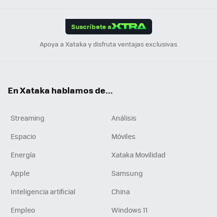
App
ok
e
am
m
rd
edI
ok
Suscríbete a
n
Apoya a Xataka y disfruta ventajas exclusivas
En Xataka hablamos de...
Streaming
Análisis
Espacio
Móviles
Energía
Xataka Movilidad
Apple
Samsung
Inteligencia artificial
China
Empleo
Windows 11