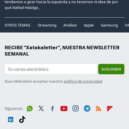
tendemos a girar hacia la izquierda y no tenemos ni idea de por
qué.Rafael Hidalgo,..
OTROS TEMAS:
Streaming
Análisis
Apple
Samsung
In
RECIBE "Xatakaletter", NUESTRA NEWSLETTER
SEMANAL
SUSCRIBIR
Suscribiéndote aceptas nuestra
política de privacidad
Síguenos
Wh
Twit
Fac
You
Inst
Tele
RSS
Flip
ats
ter
ebo
tub
agr
gra
boa
Link
Tikt