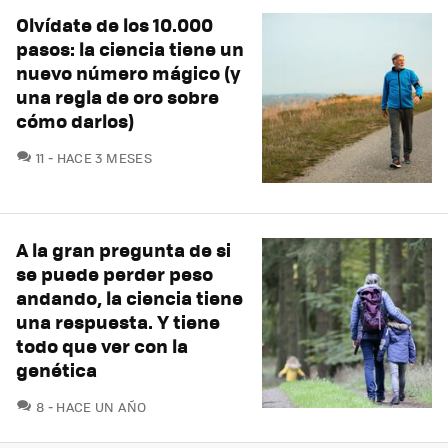
Olvídate de los 10.000
pasos: la ciencia tiene un
nuevo número mágico (y
una regla de oro sobre
cómo darlos)
COMENTARIOS
11
HACE 3 MESES
A la gran pregunta de si
se puede perder peso
andando, la ciencia tiene
una respuesta. Y tiene
todo que ver con la
genética
COMENTARIOS
8
HACE UN AÑO