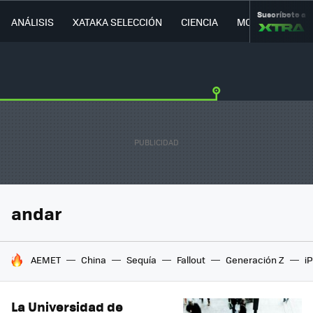
Suscríbete a
ANÁLISIS
XATAKA SELECCIÓN
CIENCIA
MOVILIDAD
andar
HOY SE HABLA DE
AEMET
China
Sequía
Fallout
Generación Z
i
La Universidad de