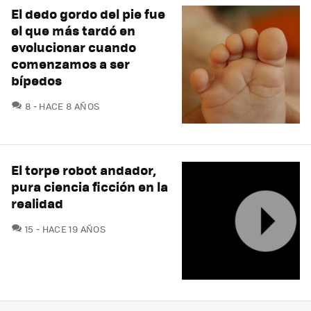
El dedo gordo del pie fue
el que más tardó en
evolucionar cuando
comenzamos a ser
bípedos
COMENTARIOS
8
HACE 8 AÑOS
El torpe robot andador,
pura ciencia ficción en la
realidad
COMENTARIOS
15
HACE 19 AÑOS