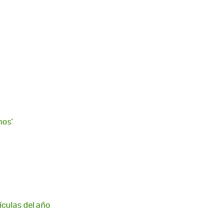
nos'
ículas del año