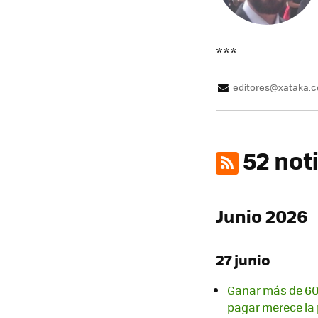
***
editores@xataka.
52 not
Junio 2026
27 junio
Ganar más de 600
pagar merece la