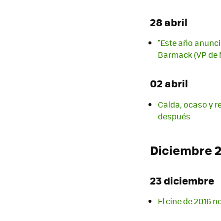
28 abril
"Este año anunci
Barmack (VP de N
02 abril
Caída, ocaso y r
después
Diciembre 
23 diciembre
El cine de 2016 