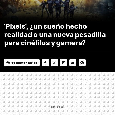
'Pixels', ¿un sueño hecho
realidad o una nueva pesadilla
para cinéfilos y gamers?
44 comentarios
FACEBOOK
TWITTER
FLIPBOARD
E-
WHATSAPP
MAIL