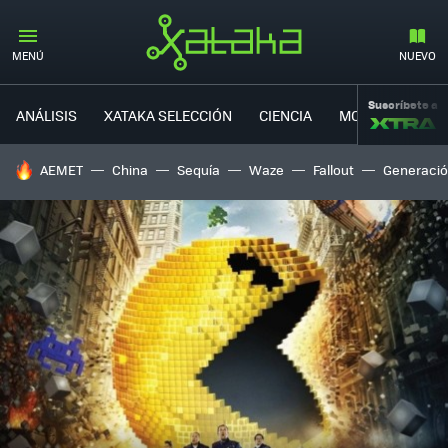
MENÚ
NUEVO
Suscríbete a
ANÁLISIS
XATAKA SELECCIÓN
CIENCIA
MOVILIDAD
HOY SE HABLA DE
AEMET
China
Sequía
Waze
Fallout
Generació