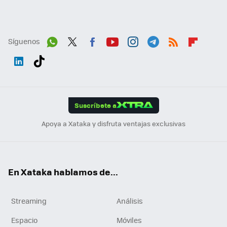
Síguenos
Wh
Twit
Fac
You
Inst
Tele
RSS
Flip
ats
ter
ebo
tub
agr
gra
boa
Link
Tikt
App
ok
e
am
m
rd
edI
ok
Suscríbete a
n
Apoya a Xataka y disfruta ventajas exclusivas
En Xataka hablamos de...
Streaming
Análisis
Espacio
Móviles