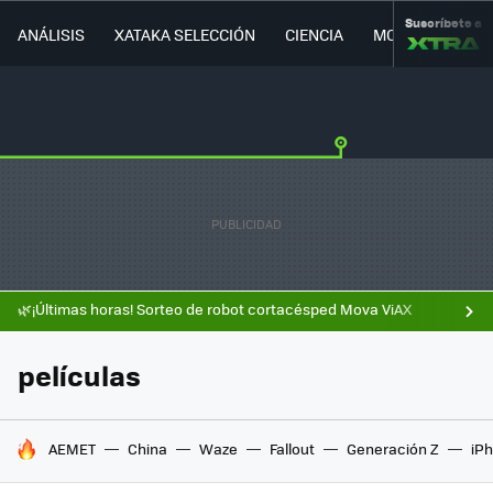
Suscríbete a
ANÁLISIS
XATAKA SELECCIÓN
CIENCIA
MOVILIDAD
🌿¡Últimas horas! Sorteo de robot cortacésped Mova ViAX
películas
HOY SE HABLA DE
AEMET
China
Waze
Fallout
Generación Z
iPh