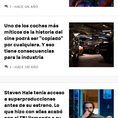
COMENTARIOS
7
HACE UN AÑO
Uno de los coches más
míticos de la historia del
cine podrá ser "copiado"
por cualquiera. Y eso
tiene consecuencias
para la industria
COMENTARIOS
2
HACE UN AÑO
Steven Hale tenía acceso
a superproducciones
antes de su estreno. Lo
que hizo con ellas acabó
con el FBI llamando a su