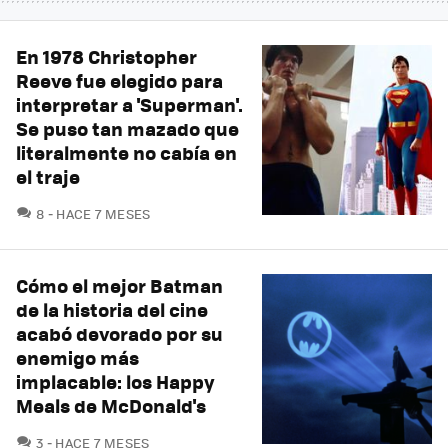
En 1978 Christopher
Reeve fue elegido para
interpretar a 'Superman'.
Se puso tan mazado que
literalmente no cabía en
el traje
COMENTARIOS
8
HACE 7 MESES
Cómo el mejor Batman
de la historia del cine
acabó devorado por su
enemigo más
implacable: los Happy
Meals de McDonald's
COMENTARIOS
3
HACE 7 MESES