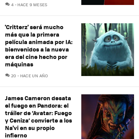
COMENTARIOS
4
HACE 9 MESES
'Critterz' será mucho
más que la primera
película animada por IA:
bienvenidos a la nueva
era del cine hecho por
máquinas
COMENTARIOS
20
HACE UN AÑO
James Cameron desata
el fuego en Pandora: el
tráiler de ‘Avatar: Fuego
y Ceniza’ convierte a los
Na'vi en su propio
infierno