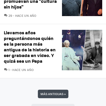
promuevan una "cultura
sin hijos"
COMENTARIOS
29
HACE UN AÑO
Llevamos años
preguntándonos quién
es la persona más
antigua de la historia en
ser grabada en vídeo. Y
quizá sea un Papa
COMENTARIOS
1
HACE UN AÑO
MÁS ANTIGUAS
»