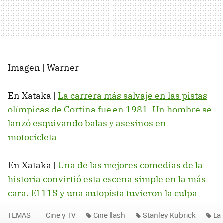
Imagen | Warner
En Xataka |
La carrera más salvaje en las pistas
olímpicas de Cortina fue en 1981. Un hombre se
lanzó esquivando balas y asesinos en
motocicleta
En Xataka |
Una de las mejores comedias de la
historia convirtió esta escena simple en la más
cara. El 11S y una autopista tuvieron la culpa
TEMAS
Cine y TV
Cine flash
Stanley Kubrick
La