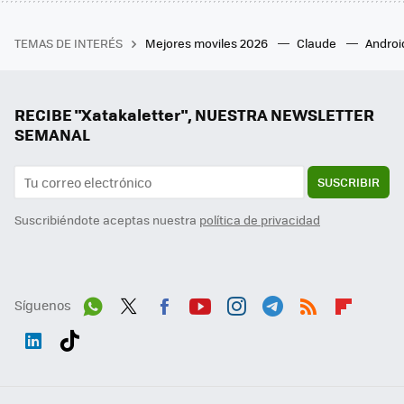
TEMAS DE INTERÉS
Mejores moviles 2026
Claude
Androi
RECIBE "Xatakaletter", NUESTRA NEWSLETTER
SEMANAL
SUSCRIBIR
Suscribiéndote aceptas nuestra
política de privacidad
Síguenos
Wh
Twit
Fac
You
Inst
Tele
RSS
Flip
ats
ter
ebo
tub
agr
gra
boa
Link
Tikt
App
ok
e
am
m
rd
edI
ok