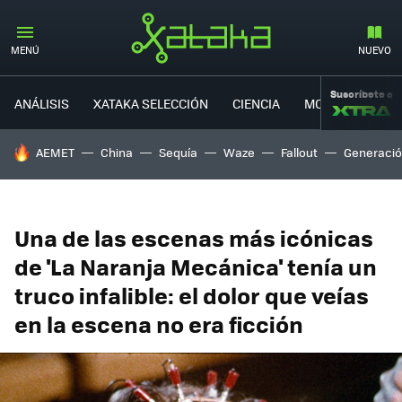
MENÚ
NUEVO
Suscríbete a
ANÁLISIS
XATAKA SELECCIÓN
CIENCIA
MOVILIDAD
HOY SE HABLA DE
AEMET
China
Sequía
Waze
Fallout
Generació
Una de las escenas más icónicas
de 'La Naranja Mecánica' tenía un
truco infalible: el dolor que veías
en la escena no era ficción