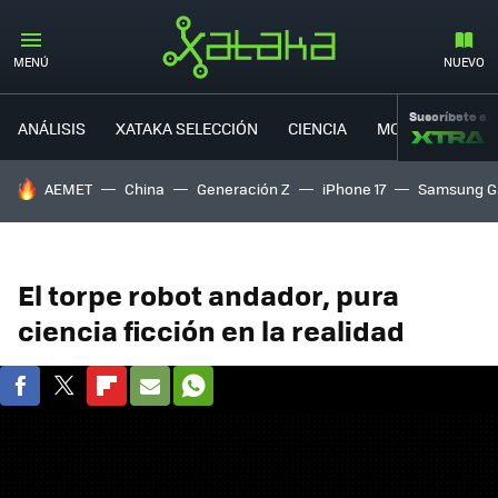
MENÚ
NUEVO
Suscríbete a
ANÁLISIS
XATAKA SELECCIÓN
CIENCIA
MOVILIDAD
HOY SE HABLA DE
AEMET
China
Generación Z
iPhone 17
Samsung G
El torpe robot andador, pura
ciencia ficción en la realidad
FACEBOOK
TWITTER
FLIPBOARD
E-
WHATSAPP
MAIL