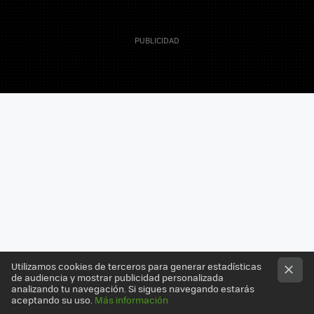
13 Enero 2008
Actualizado 18 Octubre 2010, 17:45
Pablo Espeso
Utilizamos cookies de terceros para generar estadísticas
de audiencia y mostrar publicidad personalizada
analizando tu navegación. Si sigues navegando estarás
Proveniente de las
mejores películas
de
ciencia-
aceptando su uso.
Más información
ficción
llega este curioso robot al que no se muy