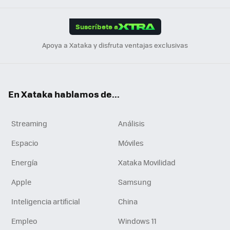
App
ok
e
am
m
rd
edI
ok
Suscríbete a
n
Apoya a Xataka y disfruta ventajas exclusivas
En Xataka hablamos de...
Streaming
Análisis
Espacio
Móviles
Energía
Xataka Movilidad
Apple
Samsung
Inteligencia artificial
China
Empleo
Windows 11