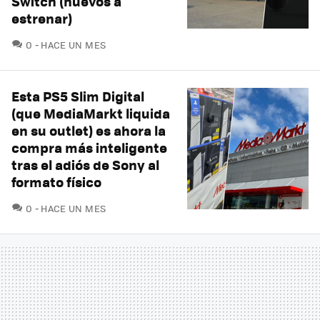
Switch (nuevos a
estrenar)
COMENTARIOS
0
HACE UN MES
Esta PS5 Slim Digital
(que MediaMarkt liquida
en su outlet) es ahora la
compra más inteligente
tras el adiós de Sony al
formato físico
COMENTARIOS
0
HACE UN MES