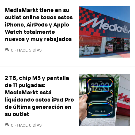
MediaMarkt tiene en su
outlet online todos estos
iPhone, AirPods y Apple
Watch totalmente
nuevos y muy rebajados
COMENTARIOS
0
HACE 5 DÍAS
2 TB, chip M5 y pantalla
de 11 pulgadas:
MediaMarkt está
liquidando estos iPad Pro
de última generación en
su outlet
COMENTARIOS
0
HACE 6 DÍAS