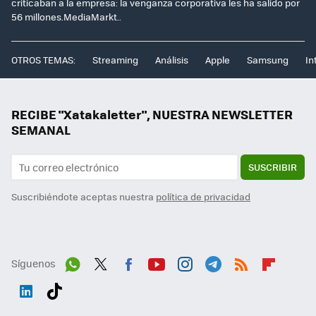
criticaban a la empresa: la venganza corporativa les ha salido por
56 millones.MediaMarkt..
OTROS TEMAS:
Streaming
Análisis
Apple
Samsung
In
RECIBE "Xatakaletter", NUESTRA NEWSLETTER
SEMANAL
SUSCRIBIR
Suscribiéndote aceptas nuestra
política de privacidad
Síguenos
Wh
Twit
Fac
You
Inst
Tele
RSS
Flip
ats
ter
ebo
tub
agr
gra
boa
Link
Tikt