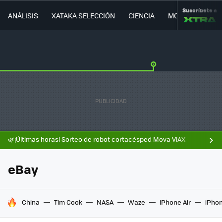
Suscríbete a
ANÁLISIS
XATAKA SELECCIÓN
CIENCIA
MOVILIDAD
🌿¡Últimas horas! Sorteo de robot cortacésped Mova ViAX
eBay
HOY SE HABLA DE
China
Tim Cook
NASA
Waze
iPhone Air
iPhon