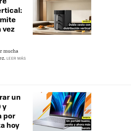
re
rtical:
rmite
a vez
nar mucha
ez.
LEER MÁS
rar un
 y
 por
ta hoy