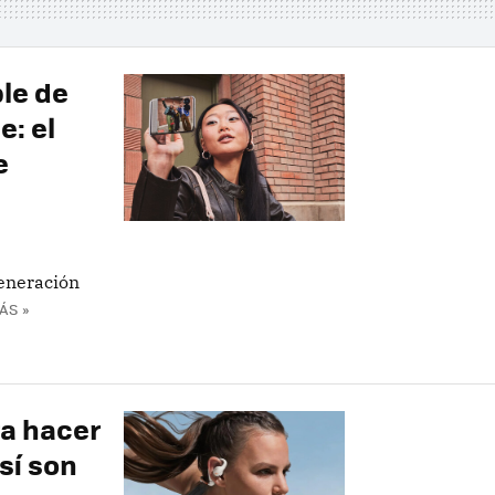
le de
e: el
e
eneración
ÁS »
ra hacer
sí son