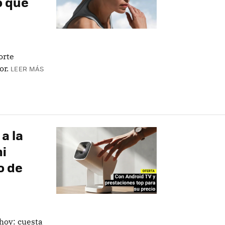
o que
orte
or.
LEER MÁS
a la
ni
o de
 hoy: cuesta