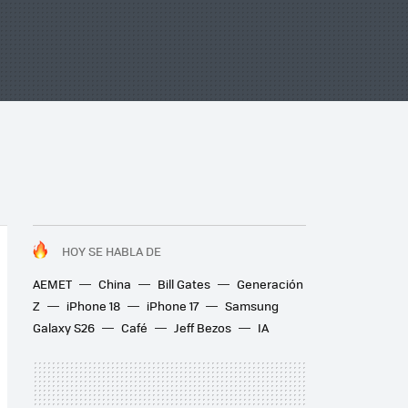
HOY SE HABLA DE
AEMET
China
Bill Gates
Generación
Z
iPhone 18
iPhone 17
Samsung
Galaxy S26
Café
Jeff Bezos
IA