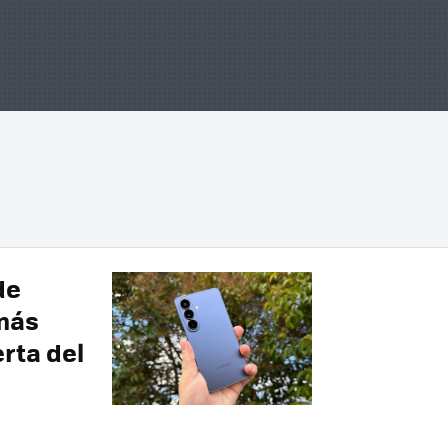
de
más
erta del