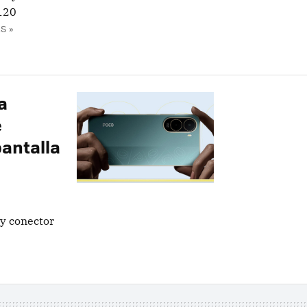
 120
S »
a
e
pantalla
 y conector