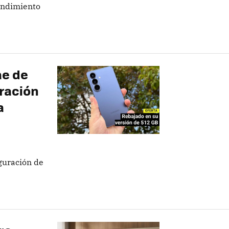
rendimiento
ae de
uración
a
guración de