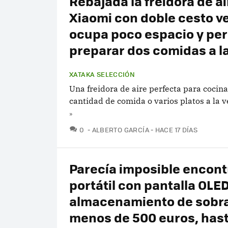
Rebajada la freidora de ai
Xiaomi con doble cesto ve
ocupa poco espacio y pe
preparar dos comidas a l
XATAKA SELECCIÓN
Una freidora de aire perfecta para coci
cantidad de comida o varios platos a la v
»
COMENTARIOS
0
ALBERTO GARCÍA
HACE 17 DÍAS
Parecía imposible encont
portátil con pantalla OLED
almacenamiento de sobra
menos de 500 euros, has