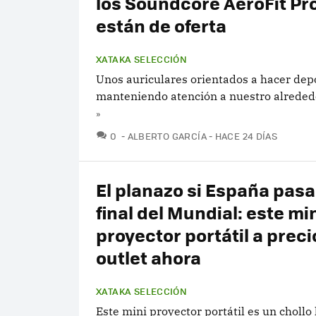
los Soundcore AeroFit Pr
están de oferta
XATAKA SELECCIÓN
Unos auriculares orientados a hacer dep
manteniendo atención a nuestro alreded
»
COMENTARIOS
0
ALBERTO GARCÍA
HACE 24 DÍAS
El planazo si España pasa 
final del Mundial: este mi
proyector portátil a preci
outlet ahora
XATAKA SELECCIÓN
Este mini proyector portátil es un chollo