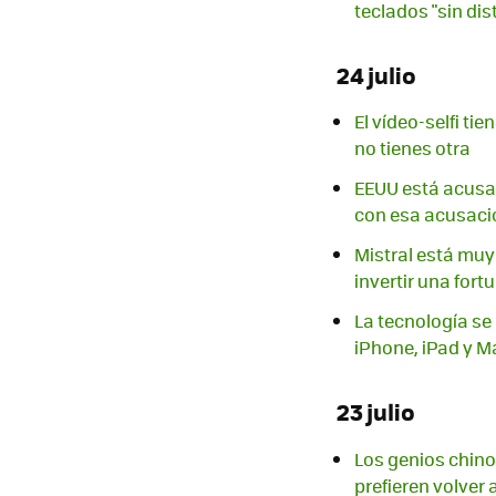
teclados "sin di
24 julio
El vídeo-selfi ti
no tienes otra
EEUU está acusa
con esa acusaci
Mistral está muy 
invertir una fortu
La tecnología se
iPhone, iPad y M
23 julio
Los genios chino
prefieren volver 