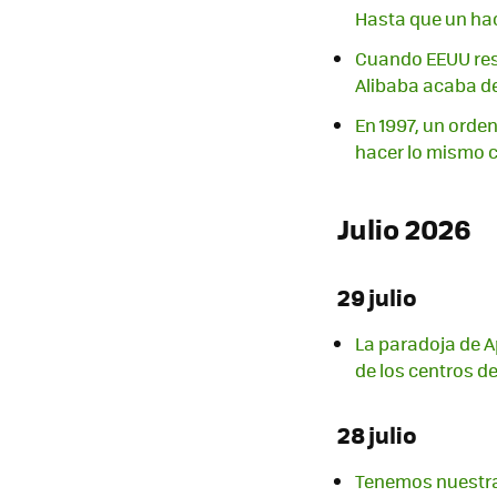
Hasta que un hac
Cuando EEUU rest
Alibaba acaba de
En 1997, un orde
hacer lo mismo 
Julio 2026
29 julio
La paradoja de Ap
de los centros d
28 julio
Tenemos nuestra 