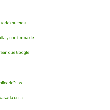
e todo) buenas
alla y con forma de
creen que Google
icarlo": los
basada en la