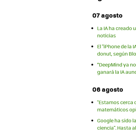
07 agosto
La IA ha creado 
noticias
El "iPhone de la 
donut, según B
“DeepMind ya no 
ganará la IA aun
06 agosto
"Estamos cerca q
matemáticos opi
Google ha sido l
ciencia". Hasta 