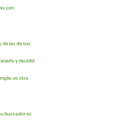
PNs son
s de las de sus
tenerlo y decidió
imple: es otra
 su buscador es