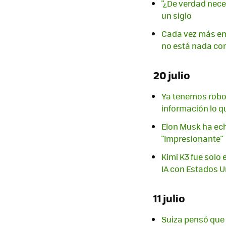
"¿De verdad nece
un siglo
Cada vez más em
no está nada co
20 julio
Ya tenemos robo
información lo q
Elon Musk ha ech
"Impresionante"
Kimi K3 fue solo
IA con Estados 
11 julio
Suiza pensó que 