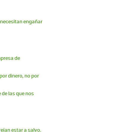
 necesitan engañar
mpresa de
por dinero, no por
 de las que nos
eían estar a salvo.