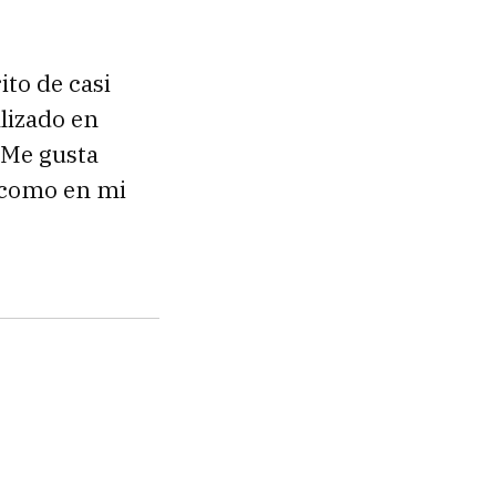
ito de casi
alizado en
 Me gusta
a como en mi