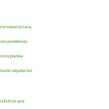
i te roban la cara,
 tres problemas
poco y planea
ante: alquilar los
ra EEUU es que