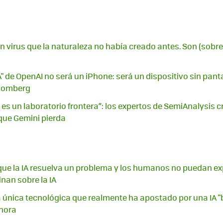
un virus que la naturaleza no había creado antes. Son (sobr
IA" de OpenAI no será un iPhone: será un dispositivo sin pant
loomberg
es un laboratorio frontera”: los expertos de SemiAnalysis 
que Gemini pierda
ue la IA resuelva un problema y los humanos no puedan expl
nan sobre la IA
a única tecnológica que realmente ha apostado por una IA "
ahora