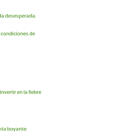
ida desesperada.
n condiciones de
vertir en la fiebre
ria boyante: