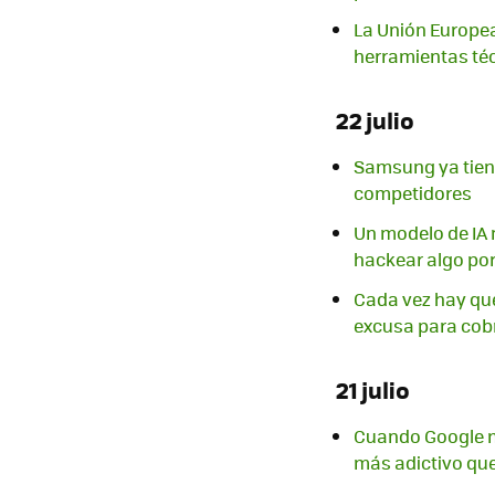
La Unión Europea
herramientas téc
22 julio
Samsung ya tiene 
competidores
Un modelo de IA n
hackear algo por
Cada vez hay que 
excusa para cob
21 julio
Cuando Google mi
más adictivo qu