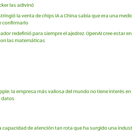
ker las adivinó
ringió la venta de chips IA a China sabía que era una med
 confirmarlo
nador redefinió para siempre el ajedrez. OpenAI cree estar e
con las matemáticas
ple: la empresa más valiosa del mundo no tiene interés en in
e datos
capacidad de atención tan rota que ha surgido una indust