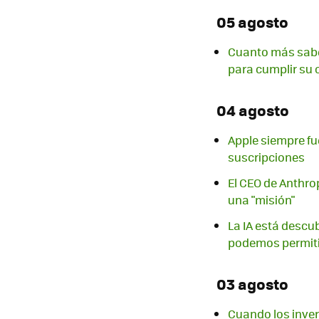
05 agosto
Cuanto más sabe
para cumplir su o
04 agosto
Apple siempre f
suscripciones
El CEO de Anthro
una "misión"
La IA está descu
podemos permiti
03 agosto
Cuando los inver