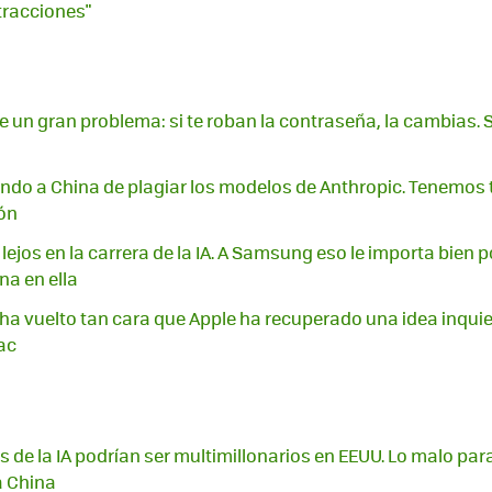
stracciones"
ene un gran problema: si te roban la contraseña, la cambias. S
ndo a China de plagiar los modelos de Anthropic. Tenemos
ón
lejos en la carrera de la IA. A Samsung eso le importa bien 
na en ella
 ha vuelto tan cara que Apple ha recuperado una idea inquiet
ac
s de la IA podrían ser multimillonarios en EEUU. Lo malo pa
a China