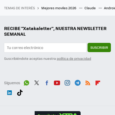
TEMAS DE INTERÉS
Mejores moviles 2026
Claude
Androi
RECIBE "Xatakaletter", NUESTRA NEWSLETTER
SEMANAL
SUSCRIBIR
Suscribiéndote aceptas nuestra
política de privacidad
Síguenos
Wh
Twit
Fac
You
Inst
Tele
RSS
Flip
ats
ter
ebo
tub
agr
gra
boa
Link
Tikt
App
ok
e
am
m
rd
edI
ok