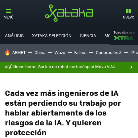
MENÚ
NUEVO
Suscríbete a
ANÁLISIS
XATAKA SELECCIÓN
CIENCIA
MOVILIDAD
HOY SE HABLA DE
AEMET
China
Waze
Fallout
Generación Z
iPh
🌿¡Últimas horas! Sorteo de robot cortacésped Mova ViAX
Cada vez más ingenieros de IA
están perdiendo su trabajo por
hablar abiertamente de los
riesgos de la IA. Y quieren
protección