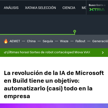
Suscríbete a
ANÁLISIS
XATAKA SELECCIÓN
CIENCIA
MOVILIDAD
HOY SE HABLA DE
AEMET
China
Sequía
Waze
Fallout
Generació
🌿¡Últimas horas! Sorteo de robot cortacésped Mova ViAX
La revolución de la IA de Microsoft
en Build tiene un objetivo:
automatizarlo (casi) todo en la
empresa