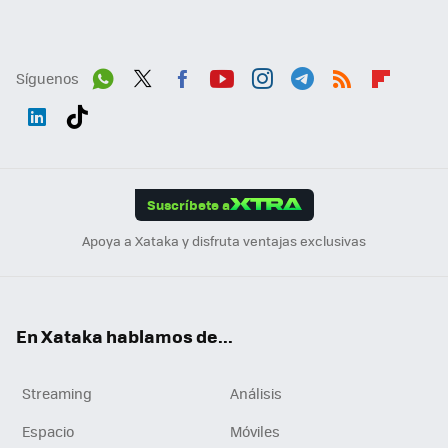
Síguenos
Wh
Twit
Fac
You
Inst
Tele
RSS
Flip
ats
ter
ebo
tub
agr
gra
boa
Link
Tikt
App
ok
e
am
m
rd
edI
ok
Suscríbete a
n
Apoya a Xataka y disfruta ventajas exclusivas
En Xataka hablamos de...
Streaming
Análisis
Espacio
Móviles