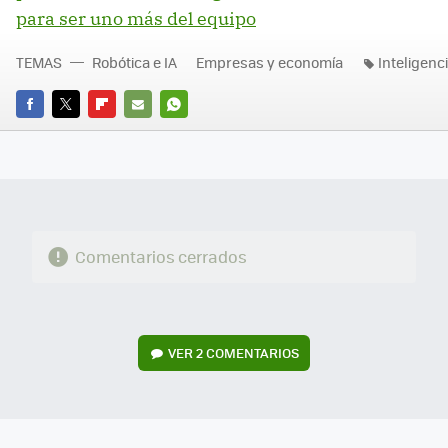
para ser uno más del equipo
TEMAS
Robótica e IA
Empresas y economía
Inteligencia
FACEBOOK
TWITTER
FLIPBOARD
E-
WHATSAPP
MAIL
Comentarios cerrados
VER
2 COMENTARIOS