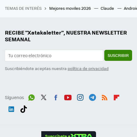
TEMAS DE INTERÉS
Mejores moviles 2026
Claude
Androi
RECIBE "Xatakaletter", NUESTRA NEWSLETTER
SEMANAL
SUSCRIBIR
Suscribiéndote aceptas nuestra
política de privacidad
Síguenos
Wh
Twit
Fac
You
Inst
Tele
RSS
Flip
ats
ter
ebo
tub
agr
gra
boa
Link
Tikt
App
ok
e
am
m
rd
edI
ok
Suscríbete a