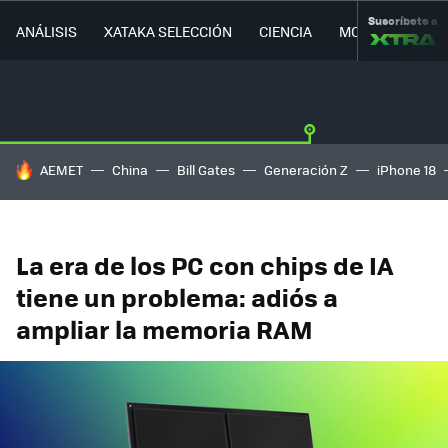
Suscríbete a
ANÁLISIS
XATAKA SELECCIÓN
CIENCIA
MOVILIDAD
HOY SE HABLA DE
AEMET
China
Bill Gates
Generación Z
iPhone 18
La era de los PC con chips de IA
tiene un problema: adiós a
ampliar la memoria RAM