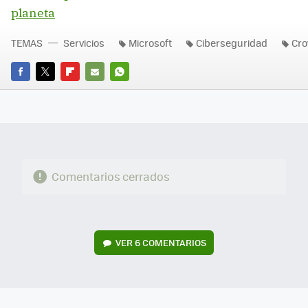
planeta
TEMAS
Servicios
Microsoft
Ciberseguridad
Cro
FACEBOOK
TWITTER
FLIPBOARD
E-
WHATSAPP
MAIL
Comentarios cerrados
VER
6 COMENTARIOS