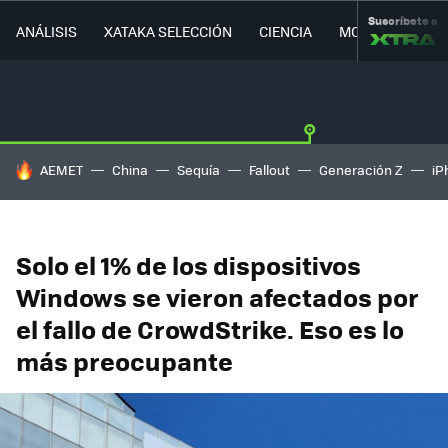
Suscríbete a
ANÁLISIS
XATAKA SELECCIÓN
CIENCIA
MOVILIDAD
HOY SE HABLA DE
AEMET
China
Sequía
Fallout
Generación Z
iP
Solo el 1% de los dispositivos
Windows se vieron afectados por
el fallo de CrowdStrike. Eso es lo
más preocupante