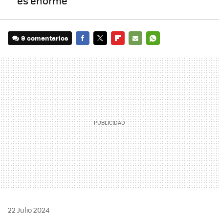
es enorme
9 comentarios
FACEBOOK
TWITTER
FLIPBOARD
E-
WHATSAPP
MAIL
22 Julio 2024