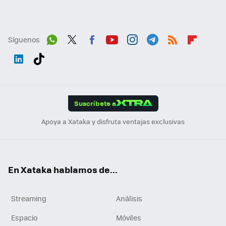
Síguenos
Wh
Twit
Fac
You
Inst
Tele
RSS
Flip
ats
ter
ebo
tub
agr
gra
boa
Link
Tikt
App
ok
e
am
m
rd
edI
ok
Suscríbete a
n
Apoya a Xataka y disfruta ventajas exclusivas
En Xataka hablamos de...
Streaming
Análisis
Espacio
Móviles