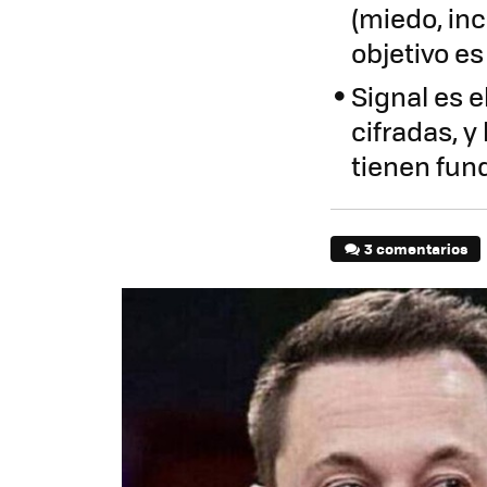
(miedo, in
objetivo es 
Signal es 
cifradas, 
tienen fu
3 comentarios