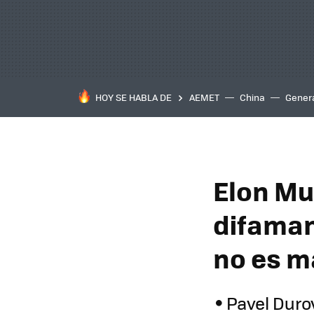
HOY SE HABLA DE
AEMET
China
Gener
Elon Mu
difaman
no es m
Pavel Duro