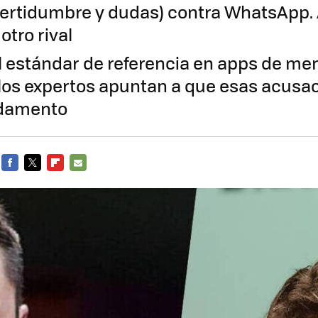
certidumbre y dudas) contra WhatsApp.
otro rival
el estándar de referencia en apps de me
y los expertos apuntan a que esas acusa
ndamento
FACEBOOK
TWITTER
FLIPBOARD
E-
MAIL