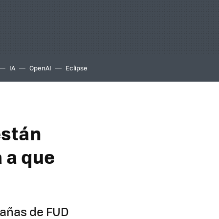
IA
OpenAI
Eclipse
están
 a que
pañas de FUD