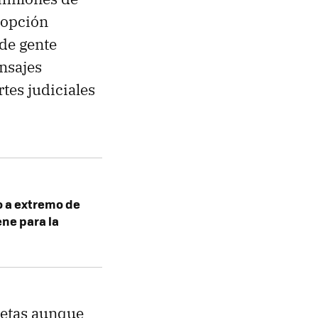
a opción
de gente
nsajes
rtes judiciales
o a extremo de
ne para la
retas aunque