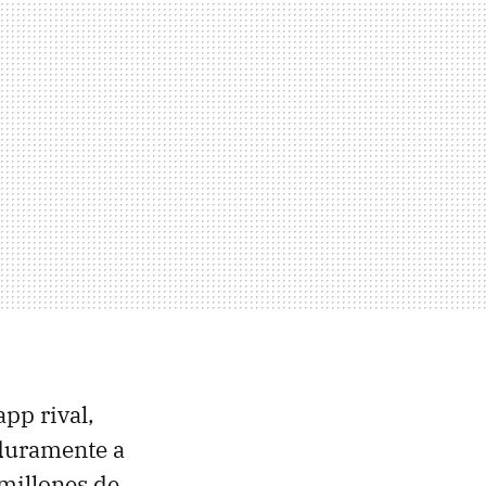
app rival,
 duramente a
 millones de