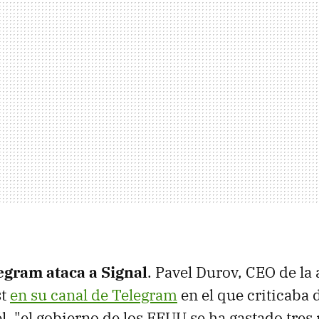
egram ataca a Signal
. Pavel Durov, CEO de la 
st
en su canal de Telegram
en el que criticaba
él, "el gobierno de los EEUU se ha gastado tres