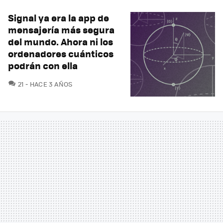
Signal ya era la app de
mensajería más segura
del mundo. Ahora ni los
ordenadores cuánticos
podrán con ella
COMENTARIOS
21
HACE 3 AÑOS