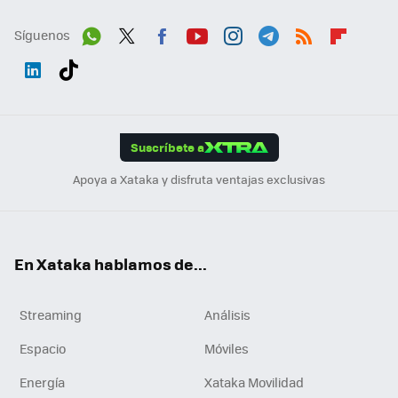
Síguenos
Wh
Twit
Fac
You
Inst
Tele
RSS
Flip
ats
ter
ebo
tub
agr
gra
boa
Link
Tikt
App
ok
e
am
m
rd
edI
ok
Suscríbete a
n
Apoya a Xataka y disfruta ventajas exclusivas
En Xataka hablamos de...
Streaming
Análisis
Espacio
Móviles
Energía
Xataka Movilidad