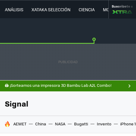
Suscríbete a
ANÁLISIS
XATAKA SELECCIÓN
CIENCIA
MOVILIDAD
🖨️ ¡Sorteamos una impresora 3D Bambu Lab A2L Combo!
Signal
HOY SE HABLA DE
AEMET
China
NASA
Bugatti
Invento
iPhone 