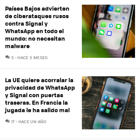
Países Bajos advierten
de ciberataques rusos
contra Signal y
WhatsApp en todo el
mundo: no necesitan
malware
COMENTARIOS
5
HACE 5 MESES
La UE quiere acorralar la
privacidad de WhatsApp
y Signal con puertas
traseras. En Francia la
jugada le ha salido mal
COMENTARIOS
17
HACE UN AÑO