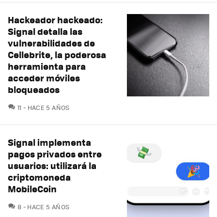
Hackeador hackeado:
Signal detalla las
vulnerabilidades de
Cellebrite, la poderosa
herramienta para
acceder móviles
bloqueados
COMENTARIOS
11
HACE 5 AÑOS
Signal implementa
pagos privados entre
usuarios: utilizará la
criptomoneda
MobileCoin
COMENTARIOS
8
HACE 5 AÑOS