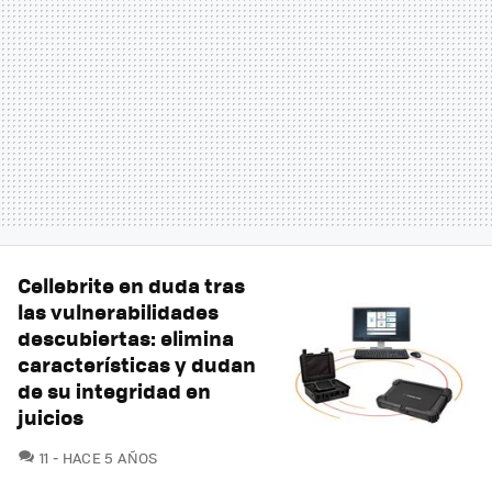
Cellebrite en duda tras
las vulnerabilidades
descubiertas: elimina
características y dudan
de su integridad en
juicios
COMENTARIOS
11
HACE 5 AÑOS