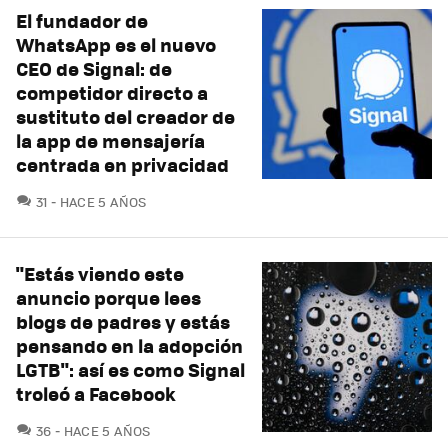
El fundador de
WhatsApp es el nuevo
CEO de Signal: de
competidor directo a
sustituto del creador de
la app de mensajería
centrada en privacidad
COMENTARIOS
31
HACE 5 AÑOS
"Estás viendo este
anuncio porque lees
blogs de padres y estás
pensando en la adopción
LGTB": así es como Signal
troleó a Facebook
COMENTARIOS
36
HACE 5 AÑOS