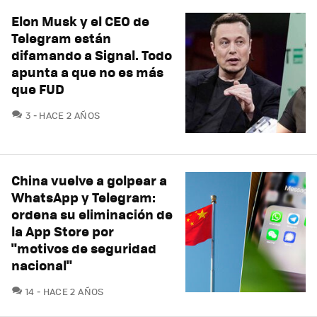
Elon Musk y el CEO de
Telegram están
difamando a Signal. Todo
apunta a que no es más
que FUD
COMENTARIOS
3
HACE 2 AÑOS
China vuelve a golpear a
WhatsApp y Telegram:
ordena su eliminación de
la App Store por
"motivos de seguridad
nacional"
COMENTARIOS
14
HACE 2 AÑOS