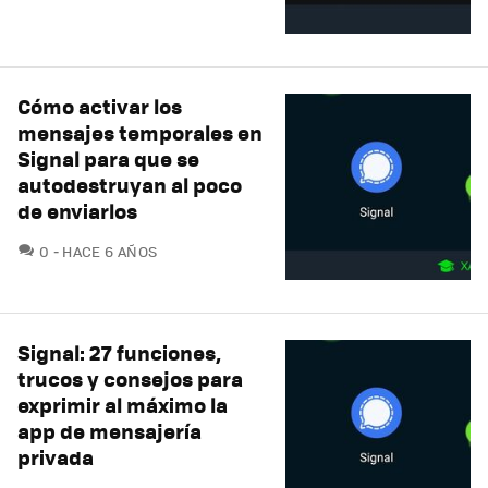
Cómo activar los
mensajes temporales en
Signal para que se
autodestruyan al poco
de enviarlos
COMENTARIOS
0
HACE 6 AÑOS
Signal: 27 funciones,
trucos y consejos para
exprimir al máximo la
app de mensajería
privada