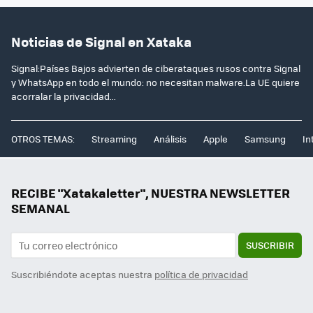
Noticias de Signal en Xataka
Signal:Países Bajos advierten de ciberataques rusos contra Signal
y WhatsApp en todo el mundo: no necesitan malware.La UE quiere
acorralar la privacidad...
OTROS TEMAS:
Streaming
Análisis
Apple
Samsung
In
RECIBE "Xatakaletter", NUESTRA NEWSLETTER
SEMANAL
SUSCRIBIR
Suscribiéndote aceptas nuestra
política de privacidad