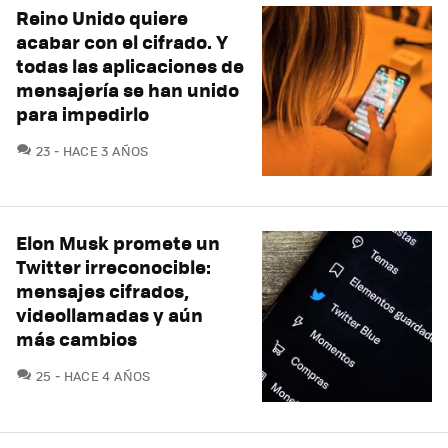
Reino Unido quiere
acabar con el cifrado. Y
todas las aplicaciones de
mensajería se han unido
para impedirlo
COMENTARIOS
23
HACE 3 AÑOS
Elon Musk promete un
Twitter irreconocible:
mensajes cifrados,
videollamadas y aún
más cambios
COMENTARIOS
25
HACE 4 AÑOS