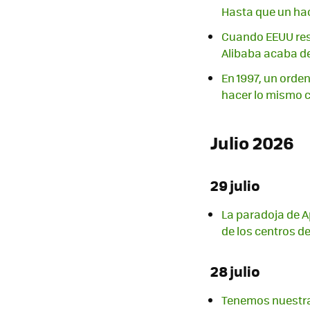
Hasta que un hac
Cuando EEUU rest
Alibaba acaba de
En 1997, un orde
hacer lo mismo 
Julio 2026
29 julio
La paradoja de Ap
de los centros d
28 julio
Tenemos nuestra 