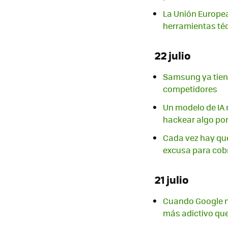
La Unión Europea
herramientas téc
22 julio
Samsung ya tiene 
competidores
Un modelo de IA n
hackear algo por
Cada vez hay que 
excusa para cob
21 julio
Cuando Google mi
más adictivo qu