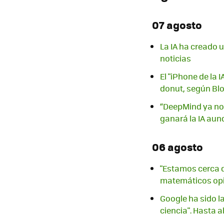
07 agosto
La IA ha creado 
noticias
El "iPhone de la 
donut, según B
“DeepMind ya no 
ganará la IA aun
06 agosto
"Estamos cerca q
matemáticos opi
Google ha sido l
ciencia". Hasta 