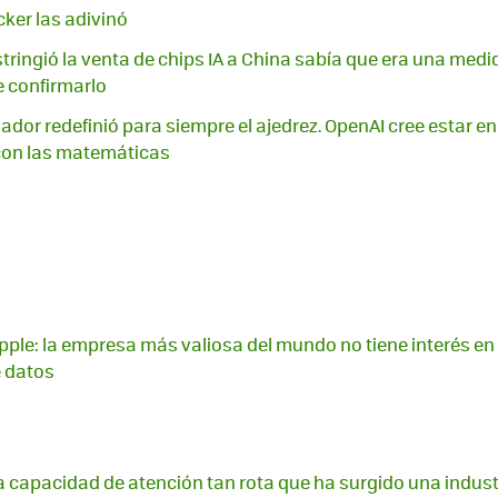
ker las adivinó
ringió la venta de chips IA a China sabía que era una med
 confirmarlo
nador redefinió para siempre el ajedrez. OpenAI cree estar e
con las matemáticas
ple: la empresa más valiosa del mundo no tiene interés en in
e datos
capacidad de atención tan rota que ha surgido una indust