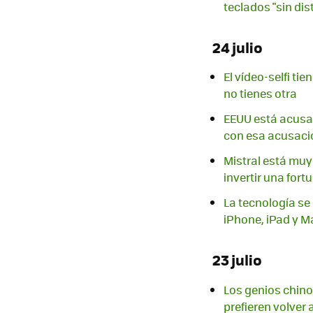
teclados "sin di
24 julio
El vídeo-selfi ti
no tienes otra
EEUU está acusa
con esa acusaci
Mistral está muy 
invertir una fortu
La tecnología se
iPhone, iPad y M
23 julio
Los genios chino
prefieren volver 