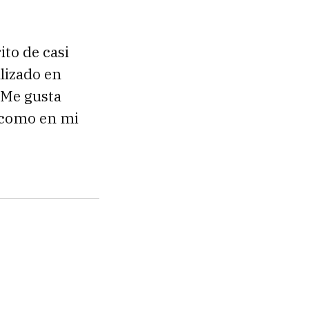
ito de casi
alizado en
 Me gusta
a como en mi