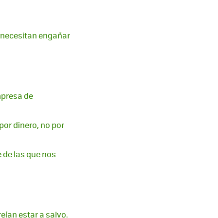
 necesitan engañar
mpresa de
por dinero, no por
 de las que nos
eían estar a salvo.