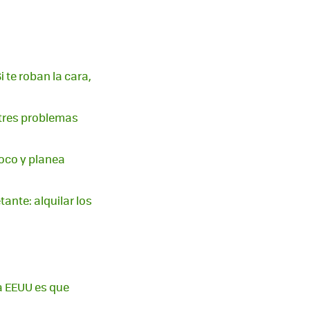
i te roban la cara,
 tres problemas
poco y planea
ante: alquilar los
ra EEUU es que