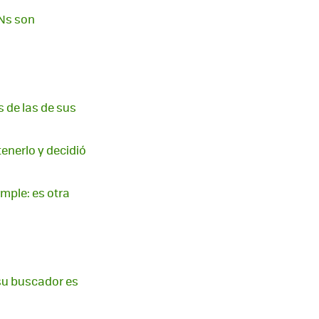
PNs son
s de las de sus
tenerlo y decidió
imple: es otra
 su buscador es