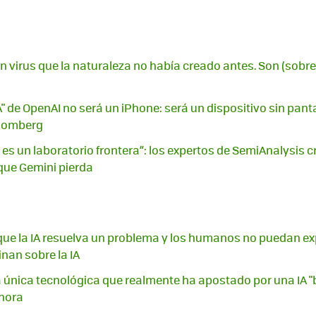
un virus que la naturaleza no había creado antes. Son (sobr
IA" de OpenAI no será un iPhone: será un dispositivo sin pant
loomberg
es un laboratorio frontera”: los expertos de SemiAnalysis 
que Gemini pierda
ue la IA resuelva un problema y los humanos no puedan expl
nan sobre la IA
a única tecnológica que realmente ha apostado por una IA "
ahora