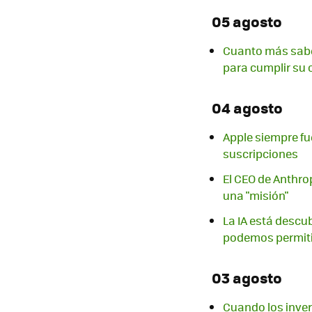
05 agosto
Cuanto más sabe
para cumplir su o
04 agosto
Apple siempre f
suscripciones
El CEO de Anthro
una "misión"
La IA está descu
podemos permiti
03 agosto
Cuando los inver