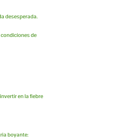
ida desesperada.
n condiciones de
vertir en la fiebre
ria boyante: