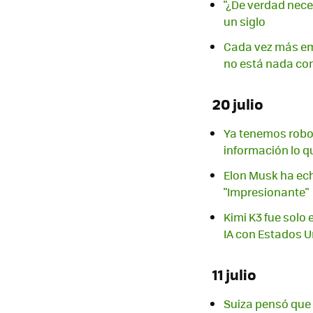
"¿De verdad nece
un siglo
Cada vez más em
no está nada co
20 julio
Ya tenemos robo
información lo q
Elon Musk ha ech
"Impresionante"
Kimi K3 fue solo
IA con Estados 
11 julio
Suiza pensó que 