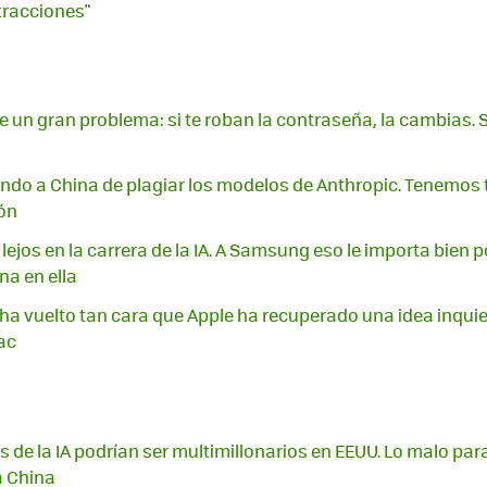
stracciones"
ene un gran problema: si te roban la contraseña, la cambias. S
ndo a China de plagiar los modelos de Anthropic. Tenemos
ón
lejos en la carrera de la IA. A Samsung eso le importa bien 
na en ella
 ha vuelto tan cara que Apple ha recuperado una idea inquiet
ac
s de la IA podrían ser multimillonarios en EEUU. Lo malo pa
a China