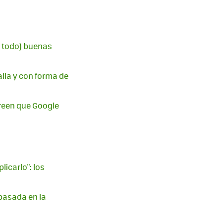
e todo) buenas
alla y con forma de
creen que Google
icarlo": los
basada en la