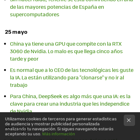
de las mayores potencias de España en
supercomputadores
25 mayo
China ya tiene una GPU que compite con la RTX
3060 de Nvidia. Lo malo es que llega cinco años
tarde y peor
Es normal que a lo CEO de las tecnológicas les guste
la IA. La están utilizando para "clonarse" y no ir al
trabajo
Para China, DeepSeek es algo más que una IA: es la
clave para crear una industria que les independice
de Nvidia
Utilizamos cookies de terceros para generar estadísticas
de audiencia y mostrar publicidad personalizada
23 mayo
analizando tu navegación. Si sigues navegando estarás
aceptando su uso.
Más información