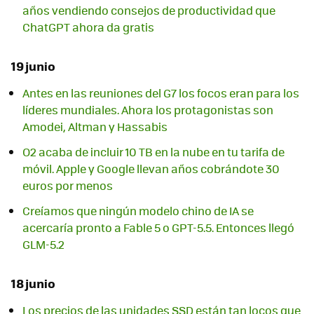
años vendiendo consejos de productividad que
ChatGPT ahora da gratis
19 junio
Antes en las reuniones del G7 los focos eran para los
líderes mundiales. Ahora los protagonistas son
Amodei, Altman y Hassabis
O2 acaba de incluir 10 TB en la nube en tu tarifa de
móvil. Apple y Google llevan años cobrándote 30
euros por menos
Creíamos que ningún modelo chino de IA se
acercaría pronto a Fable 5 o GPT-5.5. Entonces llegó
GLM-5.2
18 junio
Los precios de las unidades SSD están tan locos que