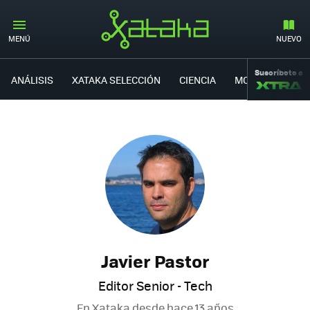
MENÚ
NUEVO
Suscríbete a
ANÁLISIS
XATAKA SELECCIÓN
CIENCIA
MOVILIDAD
Javier Pastor
Editor Senior - Tech
En Xataka desde
hace 13 años