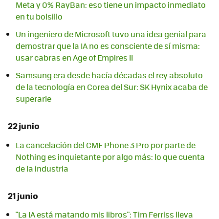
Meta y 0% RayBan: eso tiene un impacto inmediato
en tu bolsillo
Un ingeniero de Microsoft tuvo una idea genial para
demostrar que la IA no es consciente de sí misma:
usar cabras en Age of Empires II
Samsung era desde hacía décadas el rey absoluto
de la tecnología en Corea del Sur: SK Hynix acaba de
superarle
22 junio
La cancelación del CMF Phone 3 Pro por parte de
Nothing es inquietante por algo más: lo que cuenta
de la industria
21 junio
"La IA está matando mis libros": Tim Ferriss lleva