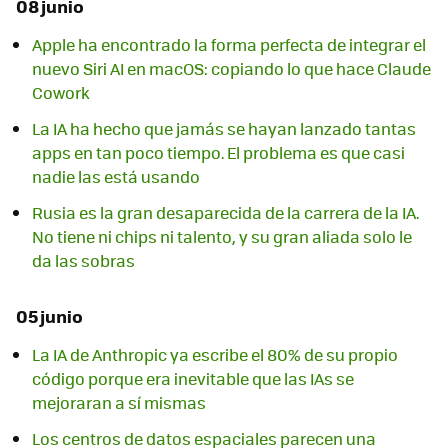
08 junio
Apple ha encontrado la forma perfecta de integrar el
nuevo Siri AI en macOS: copiando lo que hace Claude
Cowork
La IA ha hecho que jamás se hayan lanzado tantas
apps en tan poco tiempo. El problema es que casi
nadie las está usando
Rusia es la gran desaparecida de la carrera de la IA.
No tiene ni chips ni talento, y su gran aliada solo le
da las sobras
05 junio
La IA de Anthropic ya escribe el 80% de su propio
código porque era inevitable que las IAs se
mejoraran a sí mismas
Los centros de datos espaciales parecen una