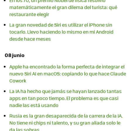
En los 70, un premio Nobel de física resolvió
matemáticamente el gran dilema del turista: qué
restaurante elegir
La gran novedad de Siri es utilizar el iPhone sin
tocarlo. Llevo haciendo lo mismo en mi Android
desde hace meses
08 junio
Apple ha encontrado la forma perfecta de integrar el
nuevo Siri AI en macOS: copiando lo que hace Claude
Cowork
La IA ha hecho que jamás se hayan lanzado tantas
apps en tan poco tiempo. El problema es que casi
nadie las está usando
Rusia es la gran desaparecida de la carrera de la IA.
No tiene ni chips ni talento, y su gran aliada solo le
da las sobras