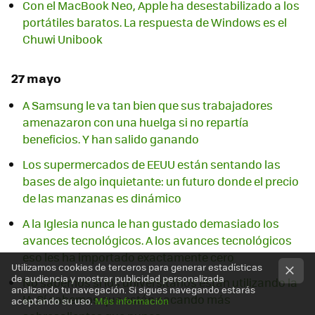
Con el MacBook Neo, Apple ha desestabilizado a los
portátiles baratos. La respuesta de Windows es el
Chuwi Unibook
27 mayo
A Samsung le va tan bien que sus trabajadores
amenazaron con una huelga si no repartía
beneficios. Y han salido ganando
Los supermercados de EEUU están sentando las
bases de algo inquietante: un futuro donde el precio
de las manzanas es dinámico
A la Iglesia nunca le han gustado demasiado los
avances tecnológicos. A los avances tecnológicos
eso les ha importado exactamente cero
Utilizamos cookies de terceros para generar estadísticas
de audiencia y mostrar publicidad personalizada
No sabemos si los universitarios están utilizando la
analizando tu navegación. Si sigues navegando estarás
IA. Sí sabemos que están sacando más
aceptando su uso.
Más información