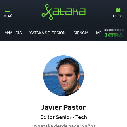
MENÚ
NUEVO
Suscríbete a
ANÁLISIS
XATAKA SELECCIÓN
CIENCIA
MOVILIDAD
Javier Pastor
Editor Senior - Tech
En Xataka desde
hace 13 años