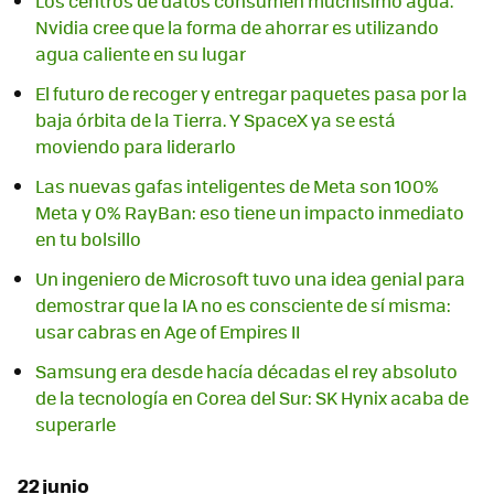
Los centros de datos consumen muchísimo agua.
Nvidia cree que la forma de ahorrar es utilizando
agua caliente en su lugar
El futuro de recoger y entregar paquetes pasa por la
baja órbita de la Tierra. Y SpaceX ya se está
moviendo para liderarlo
Las nuevas gafas inteligentes de Meta son 100%
Meta y 0% RayBan: eso tiene un impacto inmediato
en tu bolsillo
Un ingeniero de Microsoft tuvo una idea genial para
demostrar que la IA no es consciente de sí misma:
usar cabras en Age of Empires II
Samsung era desde hacía décadas el rey absoluto
de la tecnología en Corea del Sur: SK Hynix acaba de
superarle
22 junio