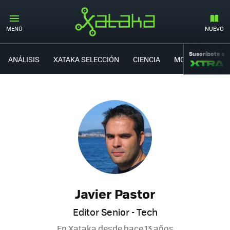
MENÚ
NUEVO
Suscríbete a
ANÁLISIS
XATAKA SELECCIÓN
CIENCIA
MOVILIDAD
Javier Pastor
Editor Senior - Tech
En Xataka desde
hace 13 años