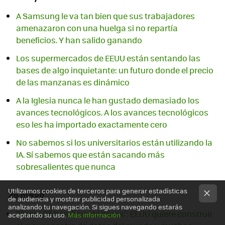
A Samsung le va tan bien que sus trabajadores
amenazaron con una huelga si no repartía
beneficios. Y han salido ganando
Los supermercados de EEUU están sentando las
bases de algo inquietante: un futuro donde el precio
de las manzanas es dinámico
A la Iglesia nunca le han gustado demasiado los
avances tecnológicos. A los avances tecnológicos
eso les ha importado exactamente cero
No sabemos si los universitarios están utilizando la
IA. Sí sabemos que están sacando más
sobresalientes que nunca
Utilizamos cookies de terceros para generar estadísticas
26 mayo
de audiencia y mostrar publicidad personalizada
analizando tu navegación. Si sigues navegando estarás
"Como 23 bombas atómicas": EEUU quiere construir
aceptando su uso.
Más información