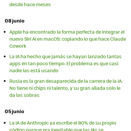
desde hace meses
08 junio
Apple ha encontrado la forma perfecta de integrar el
nuevo Siri AI en macOS: copiando lo que hace Claude
Cowork
La IA ha hecho que jamás se hayan lanzado tantas
apps en tan poco tiempo. El problema es que casi
nadie las está usando
Rusia es la gran desaparecida de la carrera de la IA.
No tiene ni chips ni talento, y su gran aliada solo le
da las sobras
05 junio
La IA de Anthropic ya escribe el 80% de su propio
código porque era inevitable que las IAs se