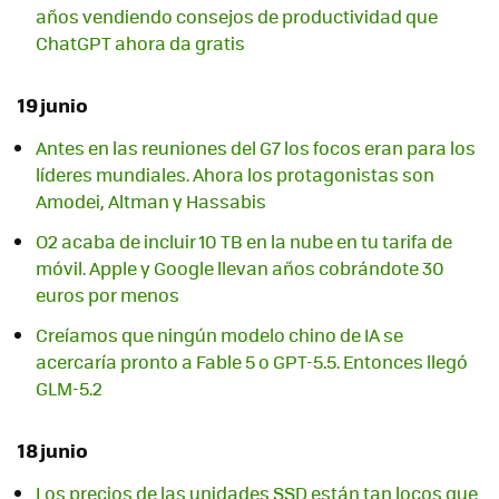
años vendiendo consejos de productividad que
ChatGPT ahora da gratis
19 junio
Antes en las reuniones del G7 los focos eran para los
líderes mundiales. Ahora los protagonistas son
Amodei, Altman y Hassabis
O2 acaba de incluir 10 TB en la nube en tu tarifa de
móvil. Apple y Google llevan años cobrándote 30
euros por menos
Creíamos que ningún modelo chino de IA se
acercaría pronto a Fable 5 o GPT-5.5. Entonces llegó
GLM-5.2
18 junio
Los precios de las unidades SSD están tan locos que