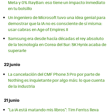
Meta y 0% RayBan: eso tiene un impacto inmediato
en tu bolsillo
Un ingeniero de Microsoft tuvo una idea genial para
demostrar que la IA no es consciente de sí misma:
usar cabras en Age of Empires II
Samsung era desde hacía décadas el rey absoluto
de la tecnología en Corea del Sur: SK Hynix acaba de
superarle
22 junio
La cancelación del CMF Phone 3 Pro por parte de
Nothing es inquietante por algo más: lo que cuenta
de la industria
21 junio
"La IA está matando mis libros": Tim Ferriss lleva