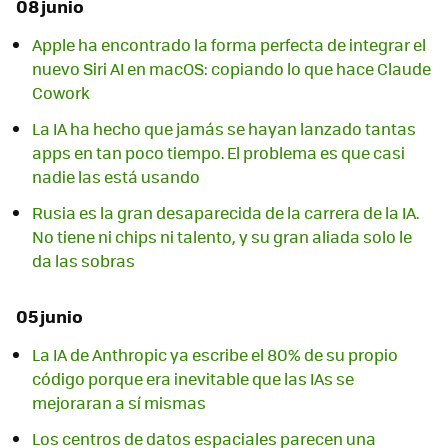
08 junio
Apple ha encontrado la forma perfecta de integrar el
nuevo Siri AI en macOS: copiando lo que hace Claude
Cowork
La IA ha hecho que jamás se hayan lanzado tantas
apps en tan poco tiempo. El problema es que casi
nadie las está usando
Rusia es la gran desaparecida de la carrera de la IA.
No tiene ni chips ni talento, y su gran aliada solo le
da las sobras
05 junio
La IA de Anthropic ya escribe el 80% de su propio
código porque era inevitable que las IAs se
mejoraran a sí mismas
Los centros de datos espaciales parecen una