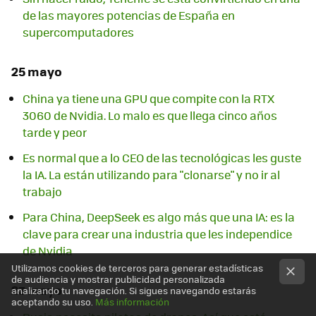
de las mayores potencias de España en
supercomputadores
25 mayo
China ya tiene una GPU que compite con la RTX
3060 de Nvidia. Lo malo es que llega cinco años
tarde y peor
Es normal que a lo CEO de las tecnológicas les guste
la IA. La están utilizando para "clonarse" y no ir al
trabajo
Para China, DeepSeek es algo más que una IA: es la
clave para crear una industria que les independice
de Nvidia
Utilizamos cookies de terceros para generar estadísticas
de audiencia y mostrar publicidad personalizada
23 mayo
analizando tu navegación. Si sigues navegando estarás
aceptando su uso.
Más información