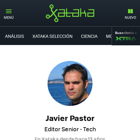
MENÚ
NUEVO
Suscríbete a
ANÁLISIS
XATAKA SELECCIÓN
CIENCIA
MOVILIDAD
Javier Pastor
Editor Senior - Tech
En Xataka desde
hace 13 años