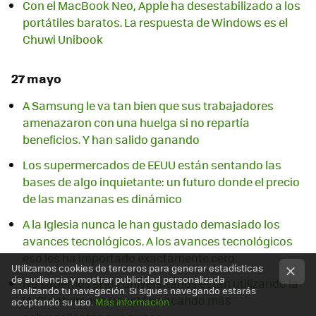
Con el MacBook Neo, Apple ha desestabilizado a los
portátiles baratos. La respuesta de Windows es el
Chuwi Unibook
27 mayo
A Samsung le va tan bien que sus trabajadores
amenazaron con una huelga si no repartía
beneficios. Y han salido ganando
Los supermercados de EEUU están sentando las
bases de algo inquietante: un futuro donde el precio
de las manzanas es dinámico
A la Iglesia nunca le han gustado demasiado los
avances tecnológicos. A los avances tecnológicos
eso les ha importado exactamente cero
Utilizamos cookies de terceros para generar estadísticas
de audiencia y mostrar publicidad personalizada
No sabemos si los universitarios están utilizando la
analizando tu navegación. Si sigues navegando estarás
IA. Sí sabemos que están sacando más
aceptando su uso.
Más información