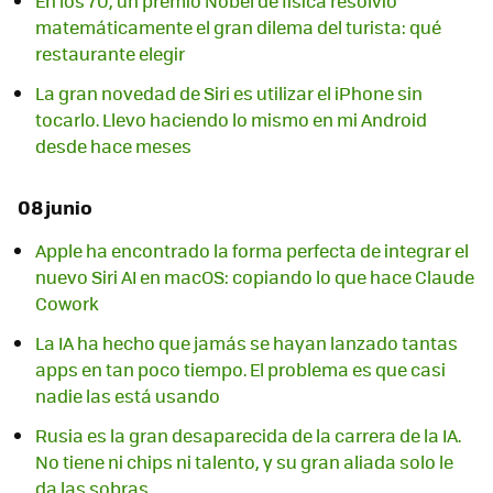
En los 70, un premio Nobel de física resolvió
matemáticamente el gran dilema del turista: qué
restaurante elegir
La gran novedad de Siri es utilizar el iPhone sin
tocarlo. Llevo haciendo lo mismo en mi Android
desde hace meses
08 junio
Apple ha encontrado la forma perfecta de integrar el
nuevo Siri AI en macOS: copiando lo que hace Claude
Cowork
La IA ha hecho que jamás se hayan lanzado tantas
apps en tan poco tiempo. El problema es que casi
nadie las está usando
Rusia es la gran desaparecida de la carrera de la IA.
No tiene ni chips ni talento, y su gran aliada solo le
da las sobras