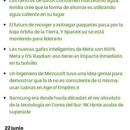
Los centros de datos consumen muchísimo agua.
Nvidia cree que la forma de ahorrar es utilizando
agua caliente en su lugar
El futuro de recoger y entregar paquetes pasa por la
baja órbita de la Tierra. Y SpaceX ya se está
moviendo para liderarlo
Las nuevas gafas inteligentes de Meta son 100%
Meta y 0% RayBan: eso tiene un impacto inmediato
en tu bolsillo
Un ingeniero de Microsoft tuvo una idea genial para
demostrar que la IA no es consciente de sí misma:
usar cabras en Age of Empires II
Samsung era desde hacía décadas el rey absoluto
de la tecnología en Corea del Sur: SK Hynix acaba de
superarle
22 junio