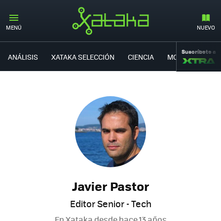
MENÚ
NUEVO
Suscríbete a
ANÁLISIS
XATAKA SELECCIÓN
CIENCIA
MOVILIDAD
Javier Pastor
Editor Senior - Tech
En Xataka desde
hace 13 años