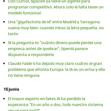
Con Cursor, SpaceX ya tiene un agente para
programar competitivo. Ahora solo le falta tener un
modelo funcional
Una "gigafactoría de IA" entre Madrid y Tarragona
suena muy bien: cuando miras la letra pequeña, no
tanto
Si la pregunta es "cuánto dinero puede perder una
empresa antes de quebrar", OpenAI parece
dispuesta a responderla
Claude Fable 5 ha dejado muy claro cuál es el gran
problema que afronta Europa: la IA es un arma y ella
no tiene ninguna
15 junio
El mayor experto en fakes IA ha perdido la
esperanza: "En un año o dos, todo nuestro sistema
visual será inútil"