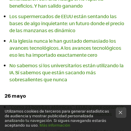
beneficios. Y han salido ganando
Los supermercados de EEUU están sentando las
bases de algo inquietante: un futuro donde el precio
de las manzanas es dinámico
A la Iglesia nunca le han gustado demasiado los
avances tecnológicos. A los avances tecnológicos
eso les ha importado exactamente cero
No sabemos si los universitarios están utilizando la
IA. Sí sabemos que están sacando más
sobresalientes que nunca
26 mayo
"Como 23 bombas atómicas": EEUU quiere construir
Utilizamos cookies de terceros para generar estadísticas
el mayor centro de datos del mundo y muchos
de audiencia y mostrar publicidad personalizada
analizando tu navegación. Si sigues navegando estarás
expertos temen problemas
aceptando su uso.
Más información