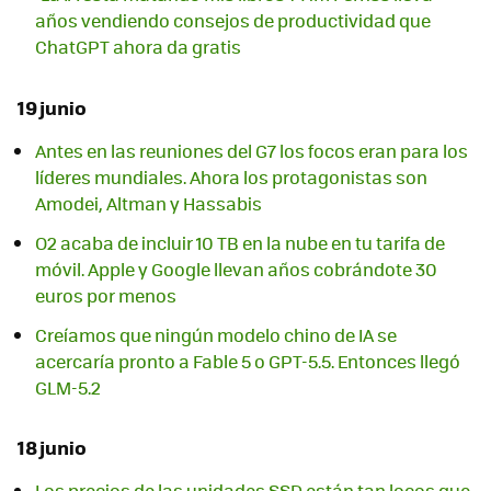
años vendiendo consejos de productividad que
ChatGPT ahora da gratis
19 junio
Antes en las reuniones del G7 los focos eran para los
líderes mundiales. Ahora los protagonistas son
Amodei, Altman y Hassabis
O2 acaba de incluir 10 TB en la nube en tu tarifa de
móvil. Apple y Google llevan años cobrándote 30
euros por menos
Creíamos que ningún modelo chino de IA se
acercaría pronto a Fable 5 o GPT-5.5. Entonces llegó
GLM-5.2
18 junio
Los precios de las unidades SSD están tan locos que