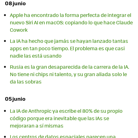
08 junio
Apple ha encontrado la forma perfecta de integrar el
nuevo Siri AI en macOS: copiando lo que hace Claude
Cowork
La IA ha hecho que jamás se hayan lanzado tantas
apps en tan poco tiempo. El problema es que casi
nadie las está usando
Rusia es la gran desaparecida de la carrera de la IA.
No tiene ni chips ni talento, y su gran aliada solo le
da las sobras
05 junio
La IA de Anthropic ya escribe el 80% de su propio
código porque era inevitable que las IAs se
mejoraran a sí mismas
Los centros de datos espaciales parecen una