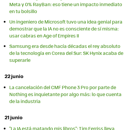
Meta y 0% RayBan: eso tiene un impacto inmediato
en tu bolsillo
Un ingeniero de Microsoft tuvo una idea genial para
demostrar que la IA no es consciente de sí misma:
usar cabras en Age of Empires II
Samsung era desde hacía décadas el rey absoluto
de la tecnología en Corea del Sur: SK Hynix acaba de
superarle
22 junio
La cancelación del CMF Phone 3 Pro por parte de
Nothing es inquietante por algo más: lo que cuenta
de la industria
21 junio
"La IA está matando mis libros": Tim Ferriss lleva