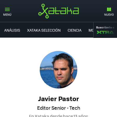
MENÚ
NUEVO
Suscríbete a
ANÁLISIS
XATAKA SELECCIÓN
CIENCIA
MOVILIDAD
Javier Pastor
Editor Senior - Tech
En Xataka desde
hace 13 años